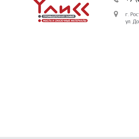
г. Ро
ул. Д