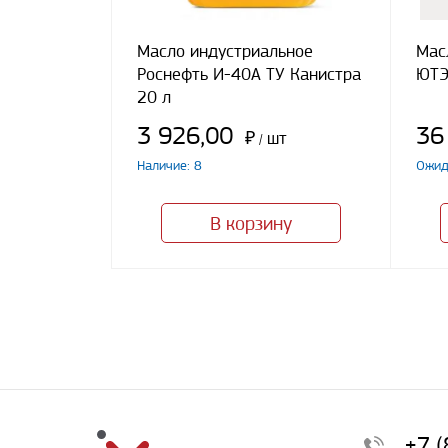
Масло индустриальное
Мас
Роснефть И-40А ТУ Канистра
ЮТЭ
20 л
3 926,00
36
₽
шт
/
Наличие: 8
Ожид
В корзину
+7 