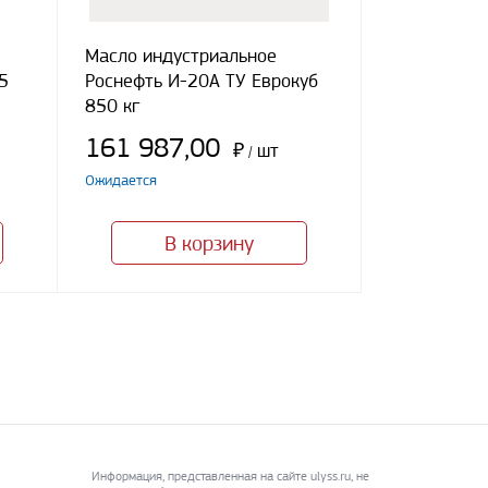
Масло индустриальное
5
Роснефть И-20А ТУ Еврокуб
850 кг
161 987,00
₽
шт
/
Ожидается
В корзину
Информация, представленная на сайте ulyss.ru, не