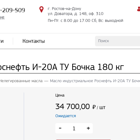
г. Ростов-на-Дону
2-209-509
ул. Доватора, д. 148, оф. 310
мне
Пн-Пт: с 8.00 до 17.00 Сб, Вс: выходной
ти
Контакты
снефть И-20А ТУ Бочка 180 кг
Нелегированные масла
Масло индустриальное Роснефть И-20А ТУ Бочк
Цена
34 700,00
₽
шт
/
Ожидается
-
+