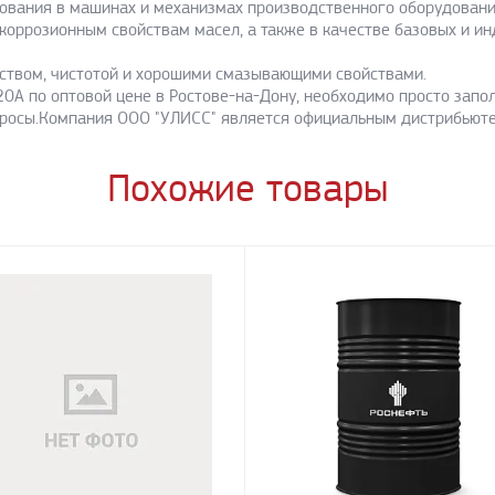
ования в машинах и механизмах производственного оборудования
коррозионным свойствам масел, а также в качестве базовых и и
ством, чистотой и хорошими смазывающими свойствами.
20А по оптовой цене в Ростове-на-Дону, необходимо просто запол
просы.Компания ООО "УЛИСС" является официальным дистрибьюте
Похожие товары