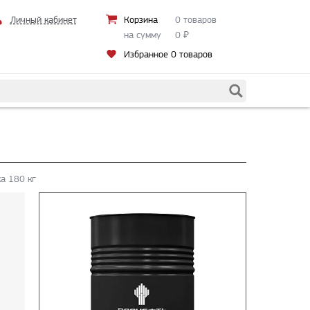
Личный кабинет
Корзина
0 товаров
на сумму
0
₽
Избранное
0 товаров
а 180 кг