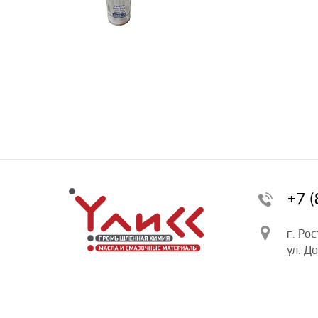
+7 
г. Ро
ул. Д