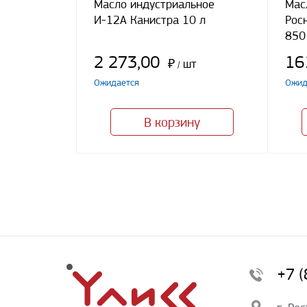
Масло индустриальное
Мас
И-12А Канистра 10 л
Рос
850
2 273,00
16
₽
шт
/
Ожидается
Ожид
В корзину
+7 