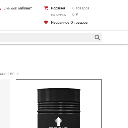
Личный кабинет
Корзина
0 товаров
на сумму
0
₽
Избранное
0 товаров
очка 180 кг