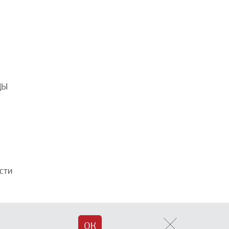
ДЫ
сти
Разработка сайта —
ОК
«Askaron Systems»