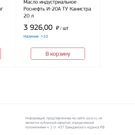
Масло индустриальное
кг
Роснефть И-20А ТУ Канистра
20 л
3 926,00
₽
шт
/
Наличие: >10
В корзину
Информация, представленная на сайте ulyss.ru, не
является публичной офертой, определяемой
положениями ч. 2 ст. 437 Гражданского кодекса РФ.