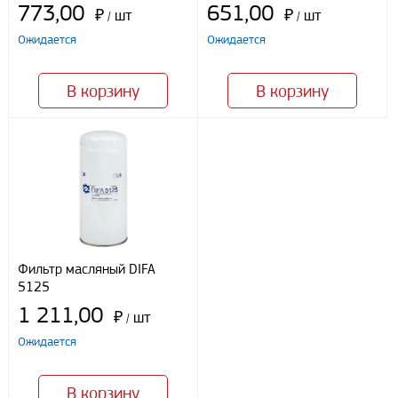
773,00
651,00
₽
шт
₽
шт
/
/
Ожидается
Ожидается
Я даю свое согласие ООО «Улисс» на обработку моих
персональных данных, в соответствии с федеральным законом от
В корзину
В корзину
27.07.2006 N152 ФЗ «О персональных данных», на условиях
целей, определенных
Политикой конфиденциальности
Отправить
Фильтр масляный DIFA
5125
1 211,00
₽
шт
/
Ожидается
В корзину