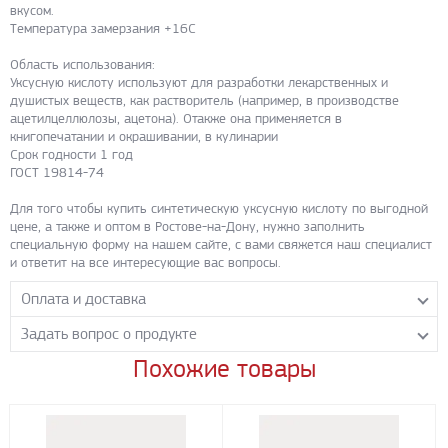
вкусом.
Температура замерзания +16С
Область использования:
Уксусную кислоту используют для разработки лекарственных и
душистых веществ, как растворитель (например, в производстве
ацетилцеллюлозы, ацетона). Отакже она применяется в
книгопечатании и окрашивании, в кулинарии
Срок годности 1 год
ГОСТ 19814-74
Для того чтобы купить синтетическую уксусную кислоту по выгодной
цене, а также и оптом в Ростове-на-Дону, нужно заполнить
специальную форму на нашем сайте, с вами свяжется наш специалист
и ответит на все интересующие вас вопросы.
Оплата и доставка
Задать вопрос о продукте
Самовывоз с нашего склада
Понедельник-пятница с 8.00-17.00 без перерыва
Похожие товары
Задайте нашим менеджерам вопрос о данном продукте.
Транспортные компании
Все поля формы обязательны к заполнению.
Бесплатная доставка до терминала ПЭК
Доставка собственным транспортом компании ООО «УЛИСС»