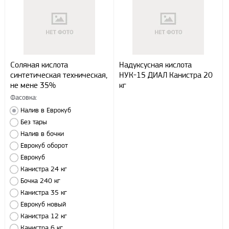
По согласованию с клиентом.
Регионы доставки:
Северо-Кавказский федеральный округ
Южный федеральный округ
Способы оплаты
Соляная кислота
Надуксусная кислота
синтетическая техническая,
НУК-15 ДИАЛ Канистра 20
Наличными
не мене 35%
кг
При получении груза
Фасовка:
Безналичный расчет
Налив в Еврокуб
Без тары
Налив в бочки
Я даю свое согласие ООО «Улисс» на обработку моих
персональных данных, в соответствии с федеральным законом от
Еврокуб оборот
27.07.2006 N152 ФЗ «О персональных данных», на условиях
Еврокуб
целей, определенных
Политикой конфиденциальности
Канистра 24 кг
Бочка 240 кг
Отправить
Канистра 35 кг
Еврокуб новый
Канистра 12 кг
Канистра 6 кг