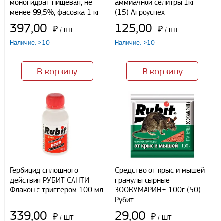
моногидрат пищевая, не
аммиачной селитры 1кг
Наличными
менее 99,5%, фасовка 1 кг
(15) Агроуспех
При получении груза
397,00
125,00
Безналичный расчет
₽
шт
₽
шт
/
/
Наличие: >10
Наличие: >10
Я даю свое согласие ООО «Улисс» на обработку моих
персональных данных, в соответствии с федеральным законом от
В корзину
В корзину
27.07.2006 N152 ФЗ «О персональных данных», на условиях
целей, определенных
Политикой конфиденциальности
Отправить
Гербицид сплошного
Средство от крыс и мышей
действия РУБИТ САНТИ
гранулы сырные
Флакон с триггером 100 мл
ЗООКУМАРИН+ 100г (50)
Рубит
339,00
29,00
₽
шт
₽
шт
/
/