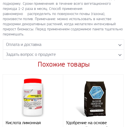
подкормку. Сроки применения: в течение всего вегетационного
периода 1-2 раза в месяц. Способ применения:
равномерно распределить по поверхности почвы (газона),
произвести полив. Примечание: можно использовать в качестве
подкормки декоративных растений, когда желателен интенсивный
прирост биомассы. Перед применением содержимое пакета тщательно
перемешать.
Оплата и доставка
Задать вопрос о продукте
Самовывоз с нашего склада
Понедельник-пятница с 8.00-17.00 без перерыва
Похожие товары
Задайте нашим менеджерам вопрос о данном продукте.
Транспортные компании
Все поля формы обязательны к заполнению.
Бесплатная доставка до терминала ПЭК
Доставка собственным транспортом компании ООО «УЛИСС»
По согласованию с клиентом.
Регионы доставки:
Северо-Кавказский федеральный округ
Южный федеральный округ
Способы оплаты
Кислота лимонная
Удобрение на основе