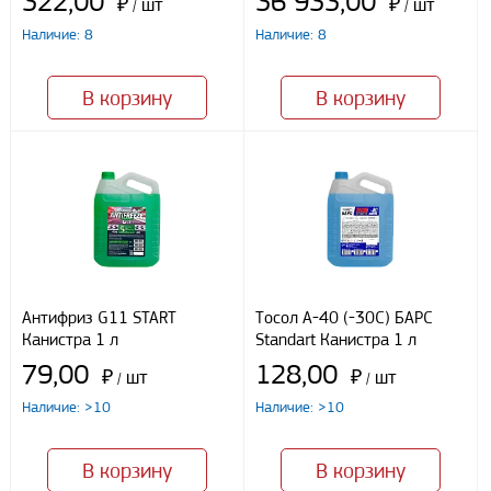
322,00
36 933,00
₽
шт
₽
шт
/
/
Наличие: 8
Наличие: 8
Я даю свое согласие ООО «Улисс» на обработку моих
В корзину
В корзину
персональных данных, в соответствии с федеральным законом от
27.07.2006 N152 ФЗ «О персональных данных», на условиях
целей, определенных
Политикой конфиденциальности
Отправить
Антифриз G11 START
Тосол А-40 (-30С) БАРС
Канистра 1 л
Standart Канистра 1 л
79,00
128,00
₽
шт
₽
шт
/
/
Наличие: >10
Наличие: >10
В корзину
В корзину