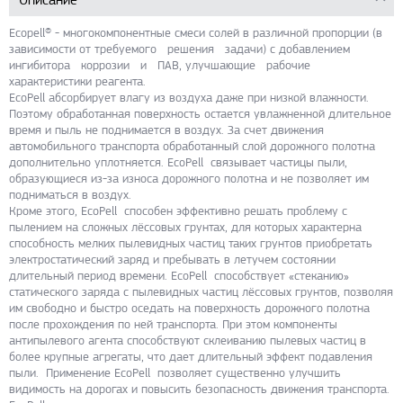
Ecopell® - многокомпонентные смеси солей в различной пропорции (в
зависимости от требуемого решения задачи) с добавлением
ингибитора коррозии и ПАВ, улучшающие рабочие
характеристики реагента.
EcoPell абсорбирует влагу из воздуха даже при низкой влажности.
Поэтому обработанная поверхность остается увлажненной длительное
время и пыль не поднимается в воздух. За счет движения
автомобильного транспорта обработанный слой дорожного полотна
дополнительно уплотняется. EcoPell связывает частицы пыли,
образующиеся из-за износа дорожного полотна и не позволяет им
подниматься в воздух.
Кроме этого, EcoPell способен эффективно решать проблему с
пылением на сложных лёссовых грунтах, для которых характерна
способность мелких пылевидных частиц таких грунтов приобретать
электростатический заряд и пребывать в летучем состоянии
длительный период времени. EcoPell способствует «стеканию»
статического заряда с пылевидных частиц лёссовых грунтов, позволяя
им свободно и быстро оседать на поверхность дорожного полотна
после прохождения по ней транспорта. При этом компоненты
антипылевого агента способствуют склеиванию пылевых частиц в
более крупные агрегаты, что дает длительный эффект подавления
пыли. Применение EcoPell позволяет существенно улучшить
видимость на дорогах и повысить безопасность движения транспорта.