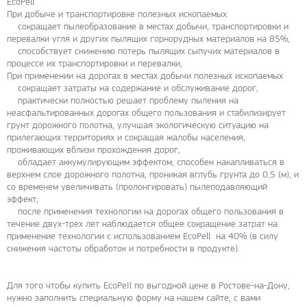
EcoPell
При добыче и транспортировке полезных ископаемых
сокращает пылеобразование в местах добычи, транспортировки и
перевалки угля и других пылящих горнорудных материалов на 85%,
способствует снижению потерь пылящих сыпучих материалов в
процессе их транспортировки и перевалки,
При применении на дорогах в местах добычи полезных ископаемых
сокращает затраты на содержание и обслуживание дорог,
практически полностью решает проблему пыления на
неасфальтированных дорогах общего пользования и стабилизирует
грунт дорожного полотна, улучшая экологическую ситуацию на
прилегающих территориях и сокращая жалобы населения,
проживающих вблизи прохождения дорог,
обладает аккумулирующим эффектом, способен накапливаться в
верхнем слое дорожного полотна, проникая вглубь грунта до 0,5 (м), и
со временем увеличивать (пролонгировать) пылеподавляющий
эффект;
после применения технологии на дорогах общего пользования в
течение двух-трех лет наблюдается общее сокращение затрат на
применение технологии с использованием EcoPell на 40% (в силу
снижения частоты обработок и потребности в продукте).
Для того чтобы купить ЕсоРеIl по выгодной цене в Ростове-на-Дону,
нужно заполнить специальную форму на нашем сайте, с вами