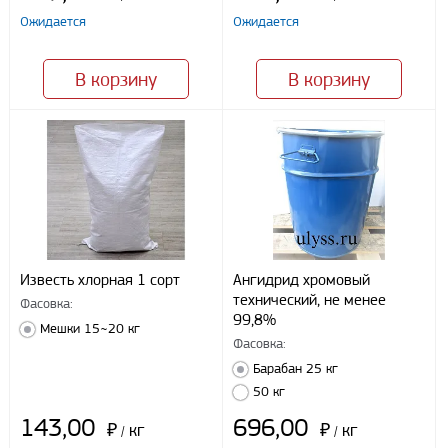
Ожидается
Я даю свое согласие ООО «Улисс» на обработку моих
Ожидается
персональных данных, в соответствии с федеральным законом от
27.07.2006 N152 ФЗ «О персональных данных», на условиях
целей, определенных
Политикой конфиденциальности
В корзину
В корзину
Отправить
Известь хлорная 1 сорт
Ангидрид хромовый
технический, не менее
Фасовка:
99,8%
Мешки 15~20 кг
Фасовка:
Барабан 25 кг
50 кг
143,00
696,00
₽
кг
₽
кг
/
/