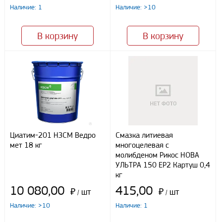
Наличие: 1
Наличие: >10
Я даю свое согласие ООО «Улисс» на обработку моих
персональных данных, в соответствии с федеральным законом от
27.07.2006 N152 ФЗ «О персональных данных», на условиях
В корзину
В корзину
целей, определенных
Политикой конфиденциальности
Отправить
Циатим-201 НЗСМ Ведро
Смазка литиевая
мет 18 кг
многоцелевая с
молибденом Рикос НОВА
УЛЬТРА 150 EP2 Картуш 0,4
кг
10 080,00
415,00
₽
шт
₽
шт
/
/
Наличие: >10
Наличие: 1