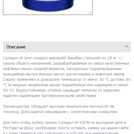
Описание
Солидол Ж (или солидол жировой)( барабан стальной) по 18 кг —
смазка общего назначения, разрабаатываемая из смеси качественных
нефтяных масел средней вязкости, загущенных гидратированным
кальциевым мылом жирных кислот растительных и животных жиров.
Смазку применяют в диапазоне температур от минус 30 °С до плюс 65
°С (в мощных механизмах вроде подшипников или шарниров от минус
50 °С). Водоустойчивая, отлично защищает металлы от коррозии,
наделен надежными противоизносными свойствами.
Преимущества: Обладает высоким показателем прочности; Не
токсична; Допускается смешивание с синтетическим солидолом.
Для того чтобы купить смазку Солидол Ж НЗСМ по выгодной цене в
Ростове-на-Дону, необходимо просто оставить заявку на нашем сайте
и с вами свяжется наш специалист и осбудит все интересующие