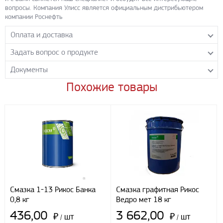
вопросы. Компания Улисс является официальным дистрибьютером
компании Роснефть
Оплата и доставка
Задать вопрос о продукте
Самовывоз с нашего склада
Понедельник-пятница с 8.00-17.00 без перерыва
Документы
Задайте нашим менеджерам вопрос о данном продукте.
Транспортные компании
Все поля формы обязательны к заполнению.
Похожие товары
0Декларация солидол
- PDF 234.8 КБ
Бесплатная доставка до терминала ПЭК
Скачать
Доставка собственным транспортом компании ООО «УЛИСС»
По согласованию с клиентом.
Регионы доставки:
Северо-Кавказский федеральный округ
Южный федеральный округ
Способы оплаты
Наличными
Смазка 1-13 Рикос Банка
Смазка графитная Рикос
При получении груза
0,8 кг
Ведро мет 18 кг
Безналичный расчет
436,00
3 662,00
₽
шт
₽
шт
/
/