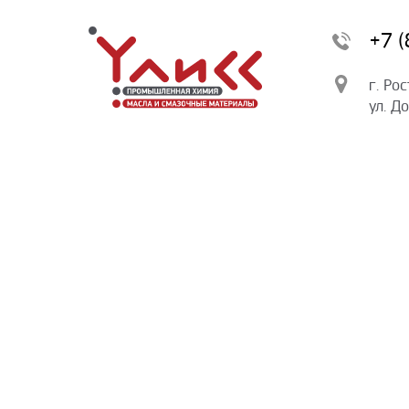
+7 
г. Ро
ул. Д