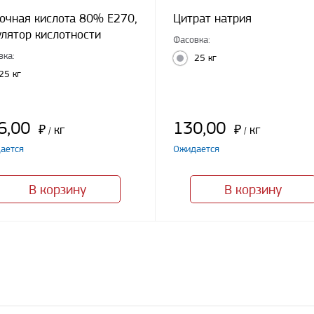
очная кислота 80% E270,
Цитрат натрия
улятор кислотности
Фасовка:
вка:
25 кг
25 кг
6,00
130,00
₽
кг
₽
кг
/
/
ается
Ожидается
В корзину
В корзину