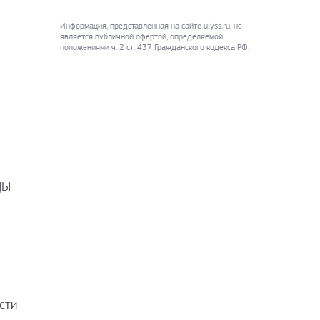
Информация, представленная на сайте ulyss.ru, не
является публичной офертой, определяемой
положениями ч. 2 ст. 437 Гражданского кодекса РФ.
ДЫ
сти