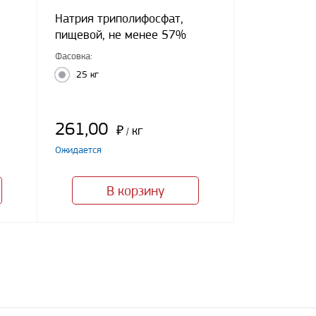
Натрия триполифосфат,
пищевой, не менее 57%
Фасовка:
25 кг
261,00
₽
кг
/
Ожидается
В корзину