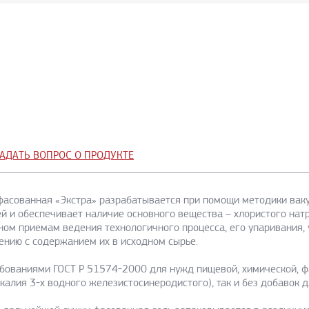
АДАТЬ ВОПРОС О ПРОДУКТЕ
фасованная «Экстра» разрабатывается при помощи методики ваку
й и обеспечивает наличие основного вещества – хлористого натри
ом приемам ведения технологичного процесса, его упаривания, 
ению с содержанием их в исходном сырье.
ебованиями ГОСТ Р 51574-2000 для нужд пищевой, химической, ф
алия 3-х водного железистосинеродистого), так и без добавок д