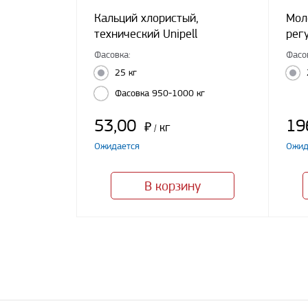
Кальций хлористый,
Мол
технический Unipell
рег
Фасовка:
Фасо
25 кг
Фасовка 950-1000 кг
53,00
19
₽
кг
/
Ожидается
Ожид
В корзину