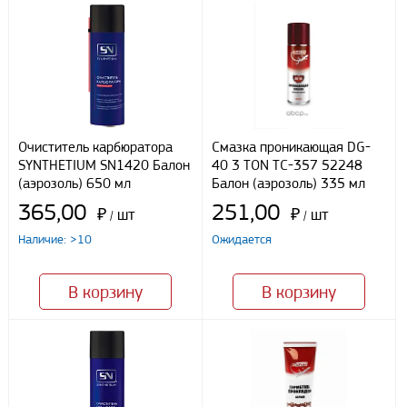
Доставка собственным транспортом компании ООО «УЛИСС»
По согласованию с клиентом.
Регионы доставки:
Северо-Кавказский федеральный округ
Южный федеральный округ
Способы оплаты
Очиститель карбюратора
Смазка проникающая DG-
SYNTHETIUM SN1420 Балон
40 3 TON ТС-357 52248
Наличными
(аэрозоль) 650 мл
Балон (аэрозоль) 335 мл
При получении груза
365,00
251,00
Безналичный расчет
₽
шт
₽
шт
/
/
Наличие: >10
Ожидается
Я даю свое согласие ООО «Улисс» на обработку моих
персональных данных, в соответствии с федеральным законом от
В корзину
В корзину
27.07.2006 N152 ФЗ «О персональных данных», на условиях
целей, определенных
Политикой конфиденциальности
Отправить