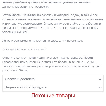
антикоррозийные добавки, обеспечивают цепным механизмам
длительную защиту от коррозии.
Устойчивость к вымыванию горячей и холодной водой, в том числе
соленой, а также реагентам, обеспечивает экономичное использование
и длительную эксплуатацию. Смазка химически стабильна, работает в
диапазоне температур от -30 до +130 °C. Нейтральна к резиновым
уплотнениям цепи.
Легко и равномерно наносится из аэрозоля и не стекает.
Инструкция по использованию:
Очистите цепь от грязи и других смазочных материалов. Перед
использованием энергично встряхните баллон в течение 1-2 мин.
Нанесите смазку тонким равномерным слоем на вращающуюся цепь с
расстояния 20 см.
Оплата и доставка
Задать вопрос о продукте
Самовывоз с нашего склада
Понедельник-пятница с 8.00-17.00 без перерыва
Похожие товары
Задайте нашим менеджерам вопрос о данном продукте.
Транспортные компании
Все поля формы обязательны к заполнению.
Бесплатная доставка до терминала ПЭК