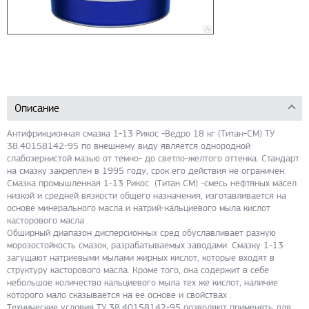
Описание
Антифрикционная смазка 1-13 Рикос -Ведро 18 кг (Титан-СМ) ТУ
38.40158142-95 по внешнему виду является однородной
слабозернистой мазью от темно- до светло-желтого оттенка. Стандарт
на смазку закреплен в 1995 году, срок его действия не ограничен.
Смазка промышленная 1-13 Рикос (Титан СМ) -смесь нефтяных масел
низкой и средней вязкости общего назначения, изготавливается на
основе минерального масла и натрий-кальциевого мыла кислот
касторового масла .
Обширный диапазон дисперсионных сред обуславливает разную
морозостойкость смазок, разрабатываемых заводами. Смазку 1-13
загущают натриевыми мылами жирных кислот, которые входят в
структуру касторового масла. Кроме того, она содержит в себе
небольшое количество кальциевого мыла тех же кислот, наличие
которого мало сказывается на ее основе и свойствах .
Технические условия ТУ 38.40158142-95 позволяют применять для