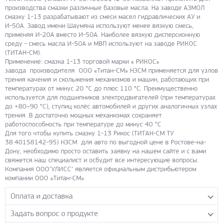
производства смазки различные базовые масла. На заводе АЗМОЛ
смазку 1-13 разрабатывают из смеси масел гидравлических АУ и
И-50А. Завод имени Шаумяна используют менее вязкую смесь,
применяя И-20А вместо И-50А. Наиболее вязкую дисперсионную
среду - смесь масла И-50А и МВП используют на заводе РИКОС
(ТИТАН-СМ).
Применение: смазка 1-13 торговой марки « РИКОС»
завода производителя ООО «Титан-СМ» НЗСМ применяется для узлов
трения качения и скольжения механизмов и машин, работающих при
температурах от минус 20 °С до плюс 110 °С. Преимущественно
используется для подшипников электродвигателей (при температурах
до +80–90 °С), ступиц колёс автомобилей и других аналогичных узлах
трения .В достаточно мощных механизмах сохраняет
работоспособность при температуре до минус 40 °С
Для того чтобы купить смазку 1-13 Рикос (ТИТАН-СМ ТУ
38.40158142-95) НЗСМ для авто по выгодной цене в Ростове-на-
Дону, необходимо просто оставить заявку на нашем сайте и с вами
свяжется наш специалист и осбудит все интересующие вопросы.
Компания ООО"УЛИСС" является официальным дистрибьютером
компании ООО «Титан-СМ»
Оплата и доставка
Задать вопрос о продукте
Самовывоз с нашего склада