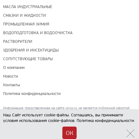
МАСЛА ИНДУСТРИАЛЬНЫЕ
СМАЗКИ И ЖИДКОСТИ
ПРОМЫШЛЕННАЯ ХИМИЯ
ВОДОПОДГОТОВКА И ВОДООЧИСТКА
РАСТВОРИТЕЛИ
УДОБРЕНИЯ И ИНСЕКТИЦИДЫ
СОПУТСТВУЮЩИЕ ТОВАРЫ
О компании
Новости
Контакты
Политика конфиденциальности
Информация, представленная на сайте ulyss.ru, не является публичной офертой,
определяемой положениями ч. 2 ст. 437 Гражданского кодекса РФ.
Наш Сайт использует cookie-файлы. Соглашаясь, вы принимаете
условия использования cookie-файлов.
Политика конфиденциальности
ОК
© ООО «УЛИСС» ·
2008
-2026
Разработка сайта —
«Askaron Systems»