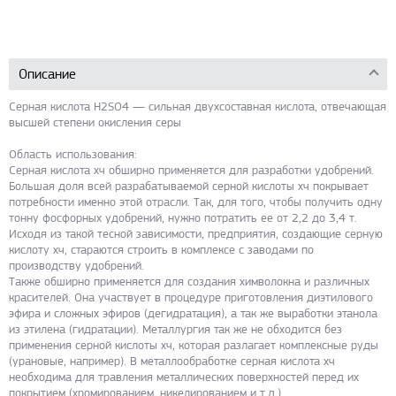
Описание
Серная кислота H2SO4 — сильная двухсоставная кислота, отвечающая
высшей степени окисления серы
Область использования:
Серная кислота хч обширно применяется для разработки удобрений.
Большая доля всей разрабатываемой серной кислоты хч покрывает
потребности именно этой отрасли. Так, для того, чтобы получить одну
тонну фосфорных удобрений, нужно потратить ее от 2,2 до 3,4 т.
Исходя из такой тесной зависимости, предприятия, создающие серную
кислоту хч, стараются строить в комплексе с заводами по
производству удобрений.
Также обширно применяется для создания химволокна и различных
красителей. Она участвует в процедуре приготовления диэтилового
эфира и сложных эфиров (дегидратация), а так же выработки этанола
из этилена (гидратации). Металлургия так же не обходится без
применения серной кислоты хч, которая разлагает комплексные руды
(урановые, например). В металлообработке серная кислота хч
необходима для травления металлических поверхностей перед их
покрытием (хромированием, никелированием и т.д.).