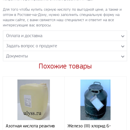
Для того чтобы купить серную кислоту по выгодной цене, а также и
оптом в Ростове-на-Дону, нужно заполнить специальную форму на
нашем сайте, с вами свяжется наш специалист и ответит на все
интересующие вас вопросы.
Оплата и доставка
Задать вопрос о продукте
Самовывоз с нашего склада
Понедельник-пятница с 8.00-17.00 без перерыва
Документы
Задайте нашим менеджерам вопрос о данном продукте.
Транспортные компании
Все поля формы обязательны к заполнению.
Похожие товары
0Титул_хч до осени 17 г.
- PDF 314.09 КБ
Бесплатная доставка до терминала ПЭК
Скачать
Доставка собственным транспортом компании ООО «УЛИСС»
По согласованию с клиентом.
0ПБ серная хч сигма тек
- PDF 3.42 МБ
Скачать
Регионы доставки:
Северо-Кавказский федеральный округ
0ПБ серная щекино
- PDF 3.64 МБ
Южный федеральный округ
Скачать
00ПБ серная хч сигма тек_до 2021
- PDF 2.58 МБ
Способы оплаты
Скачать
Наличными
Азотная кислота реактив
Железо (III) хлорид 6-
При получении груза