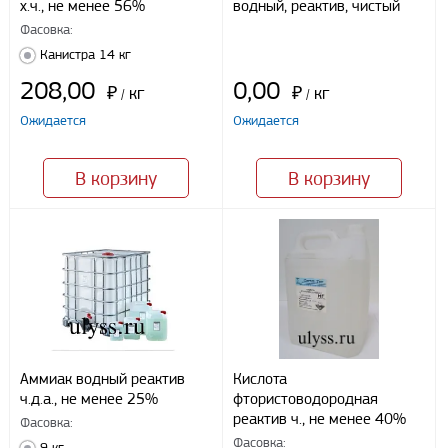
х.ч., не менее 56%
водный, реактив, чистый
Безналичный расчет
Фасовка:
Канистра 14 кг
208,00
0,00
Я даю свое согласие ООО «Улисс» на обработку моих
₽
кг
₽
кг
/
/
персональных данных, в соответствии с федеральным законом от
27.07.2006 N152 ФЗ «О персональных данных», на условиях
Ожидается
Ожидается
целей, определенных
Политикой конфиденциальности
В корзину
В корзину
Отправить
Аммиак водный реактив
Кислота
ч.д.а., не менее 25%
фтористоводородная
реактив ч., не менее 40%
Фасовка:
Фасовка:
9 кг