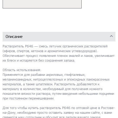
Описание
Растворитель Р646 — смесь летучих органических растворителей
(эфиров, спиртов, кетонов и ароматических углеводородов).
Обеспечивает процесс появления пленок эмалей и лаков, увеличивает
их блеск и испаряется без сохранения запаха.
Область использования:
Применяется для разбавки акриловых, глифталевых,
меланиноамидных, нитроцеллюлозных и эпоксидных лакокрасочных
материалов, а также шпатлевок. Растворитель добавляется к
материалу в количестве, необходимый для получения нужного
показателя вязкости раствора, путем введения небольшими порциями
при постоянном перемешивании.
Для того чтобы купить растворитель Р646 по оптовой цене в Ростове-
на-Дону, необходимо просто оставить заявку на нашем сайте, с вами
свяжется наш сотрудник и обсудит все детали вашего заказа.