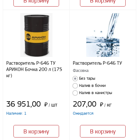
В корзину
В корзину
персональных данных, в соответствии с федеральным законом от
27.07.2006 N152 ФЗ «О персональных данных», на условиях
целей, определенных
Политикой конфиденциальности
Отправить
Растворитель Р-646 ТУ
Растворитель Р-646 ТУ
АРИКОН Бочка 200 л (175
Фасовка:
кг)
Без тары
Налив в бочки
Налив в канистры
36 951,00
207,00
₽
шт
₽
кг
/
/
Наличие: 1
Ожидается
В корзину
В корзину