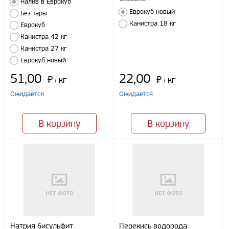
Безналичный расчет
Налив в Еврокуб
Еврокуб новый
Без тары
Канистра 18 кг
Еврокуб
Я даю свое согласие ООО «Улисс» на обработку моих
Канистра 42 кг
персональных данных, в соответствии с федеральным законом от
Канистра 27 кг
27.07.2006 N152 ФЗ «О персональных данных», на условиях
целей, определенных
Политикой конфиденциальности
Еврокуб новый
51,00
22,00
₽
кг
₽
кг
/
/
Отправить
Ожидается
Ожидается
В корзину
В корзину
Натрия бисульфит
Перекись водорода