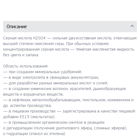
Описание
Серная кислота H2SO4 — сильная двухсоставная кислота, отвечающая
высшей степени окисления серы. При обычных условиях
концентрированная серная кислота — тяжёлая маслянистая жидкость
без цвета и запаха.
Область использования:
— при создании минеральных удобрений;
— в виде электролита в свинцовых аккумуляторах;
— для разработки разных минеральных кислот и солей;
— в создании химических волокон, красителей, дымообразующих
веществ и взрывчатых веществ;
— в нефтяном, металлообрабатывающем, текстильном, кожевенном и
др. аспектах прозводства;
— в пищевом производстве — зарегистрирована в качестве пищевой
добавки E513 (эмульгатор);
— в промышленном органическом синтезе в реакциях:
o дегидратации (получение диэтилового эфира, сложных эфиров);
o гидратации (этанол из этилена).