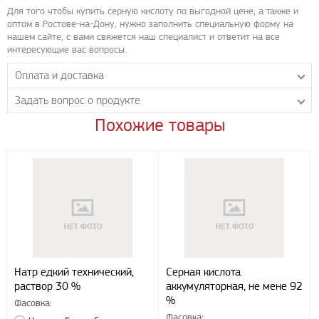
Для того чтобы купить серную кислоту по выгодной цене, а также и
оптом в Ростове-на-Дону, нужно заполнить специальную форму на
нашем сайте, с вами свяжется наш специалист и ответит на все
интересующие вас вопросы.
Оплата и доставка
Задать вопрос о продукте
Самовывоз с нашего склада
Понедельник-пятница с 8.00-17.00 без перерыва
Похожие товары
Задайте нашим менеджерам вопрос о данном продукте.
Транспортные компании
Все поля формы обязательны к заполнению.
Бесплатная доставка до терминала ПЭК
Доставка собственным транспортом компании ООО «УЛИСС»
По согласованию с клиентом.
Регионы доставки:
Северо-Кавказский федеральный округ
Южный федеральный округ
Способы оплаты
Натр едкий технический,
Серная кислота
раствор 30 %
аккумуляторная, не мене 92
Наличными
%
При получении груза
Фасовка:
Фасовка: