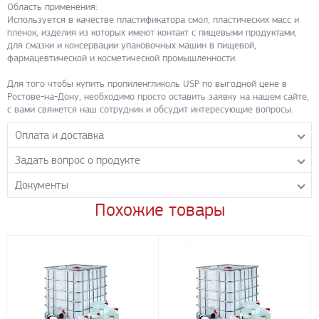
Область применения:
Используется в качестве пластификатора смол, пластических масс и
пленок, изделия из которых имеют контакт с пищевыми продуктами,
для смазки и консервации упаковочных машин в пищевой,
фармацевтической и косметической промышленности.
Для того чтобы купить пропиленгликоль USP по выгодной цене в
Ростове-на-Дону, необходимо просто оставить заявку на нашем сайте,
с вами свяжется наш сотрудник и обсудит интересующие вопросы.
Оплата и доставка
Задать вопрос о продукте
Самовывоз с нашего склада
Понедельник-пятница с 8.00-17.00 без перерыва
Документы
Задайте нашим менеджерам вопрос о данном продукте.
Транспортные компании
Все поля формы обязательны к заполнению.
Похожие товары
0Ineos MSDS Паспорт безопасности
- PDF 271.32 КБ
Бесплатная доставка до терминала ПЭК
Скачать
Доставка собственным транспортом компании ООО «УЛИСС»
По согласованию с клиентом.
1Св-во гос регистрации
- PDF 3.1 МБ
Скачать
Регионы доставки:
Северо-Кавказский федеральный округ
1Декларация от 02 03 16(копия)
- PDF 354.88 КБ
Южный федеральный округ
Скачать