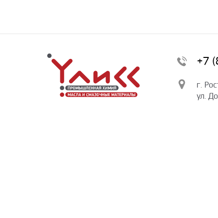
+7 
г. Ро
ул. Д