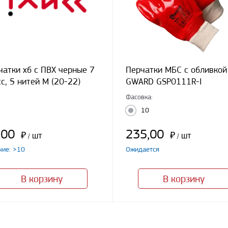
чатки хб с ПВХ черные 7
Перчатки МБС с обливкой
с, 5 нитей М (20-22)
GWARD GSP0111R-I
Фасовка:
10
,00
235,00
₽
шт
₽
шт
/
/
чие: >10
Ожидается
В корзину
В корзину