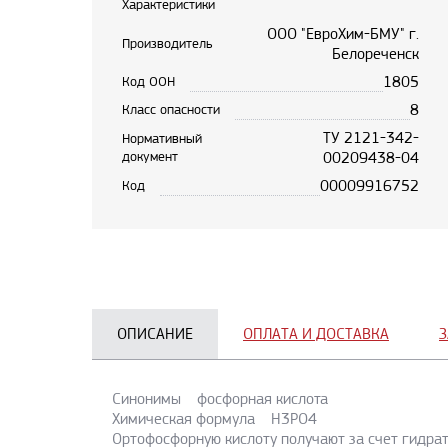
Характеристики
ООО "ЕвроХим-БМУ" г.
Производитель
Белореченск
1805
Код ООН
8
Класс опасности
ТУ 2121-342-
Нормативный
документ
00209438-04
00009916752
Код
ОПИСАНИЕ
ОПЛАТА И ДОСТАВКА
З
Синонимы фосфорная кислота
Химическая формула H3PO4
Ортофосфорную кислоту получают за счет гидра