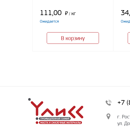
111,00
34
₽
кг
/
Ожидается
Ожид
В корзину
+7 
г. Ро
ул. Д