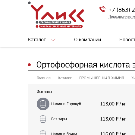
+7 (863) 
Перезвоните 
Каталог
О компании
Новос
Ортофосфорная кислота 
Главная
Каталог
ПРОМЫШЛЕННАЯ ХИМИЯ
Х
Фасовка
113,00
₽ / кг
Налив в Еврокуб
113,00
₽ / кг
Без тары
116,00
₽ / кг
Налив в бочки