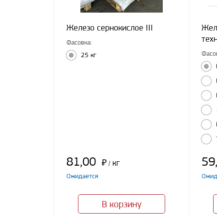
Железо сернокислое III
Желе
тех
Фасовка:
Фасо
25 кг
81,00
59
₽
кг
/
Ожидается
Ожид
В корзину