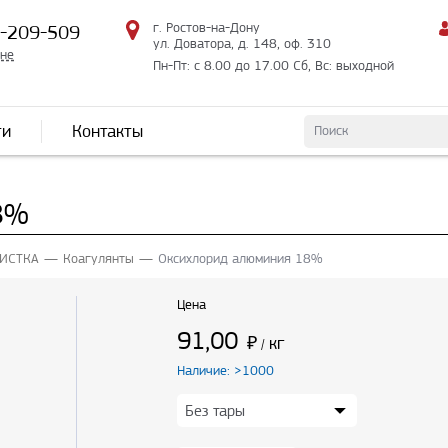
г. Ростов-на-Дону
2-209-509
ул. Доватора, д. 148, оф. 310
мне
Пн-Пт: с 8.00 до 17.00 Сб, Вс: выходной
ти
Контакты
8%
ИСТКА
Коагулянты
Оксихлорид алюминия 18%
Цена
91,00
₽
кг
/
Наличие: >1000