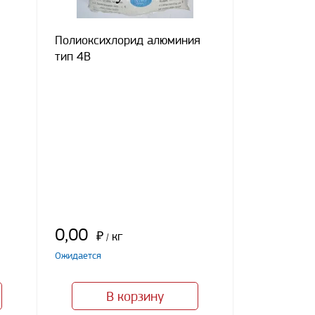
Полиоксихлорид алюминия
тип 4В
0,00
₽
кг
/
Ожидается
В корзину