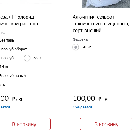
за (III) хлорид
Алюминия сульфат
нический раствор
технический очищенный,
сорт высший
вка:
Фасовка:
Без тары
50 кг
Еврокуб оборот
Еврокуб
28 кг
14 кг
Еврокуб новый
7 кг
,00
100,00
₽
кг
₽
кг
/
/
ается
Ожидается
В корзину
В корзину