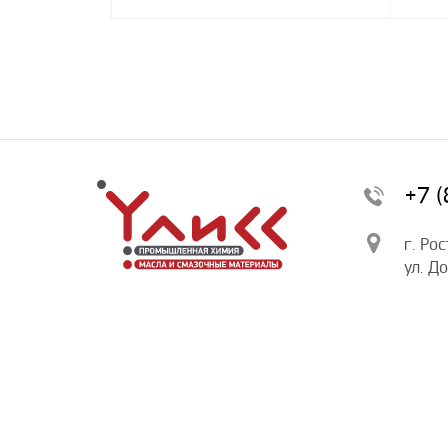
+7 
г. Ро
ул. Д