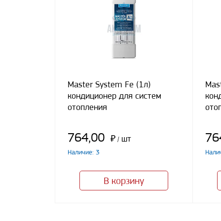
Master System Fe (1л)
Mast
кондиционер для систем
кон
отопления
ото
764,00
76
₽
шт
/
Наличие: 3
Нали
В корзину