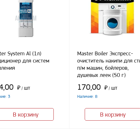
er System Al (1л)
Master Boiler Экспресс-
диционер для систем
очиститель накипи для ст
пления
п/м машин, бойлеров,
душевых леек (50 г)
4,00
170,00
₽
шт
₽
шт
/
/
чие: 3
Наличие: 8
В корзину
В корзину