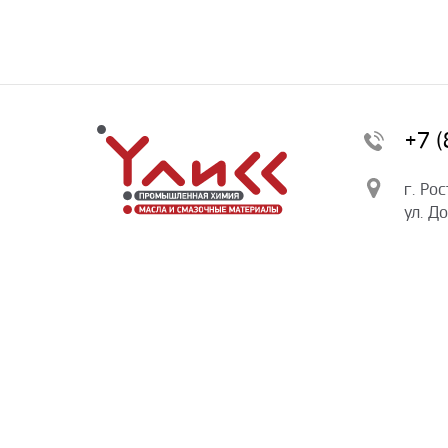
+7 
г. Ро
ул. Д