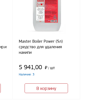
Master Boiler Power (5л)
ир.и
средство для удаления
накипи
5 941,00
₽
шт
/
Наличие: 3
В корзину