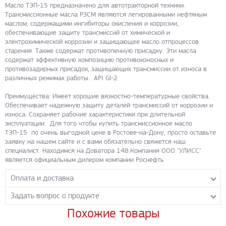
Масло ТЭП-15 предназначено для автотракторной техники.
Трансмиссионные масла РЗСМ являются легированными нефтяным
маслом, содержащими ингибиторы окисления и коррозии,
обеспечивающие защиту трансмиссий от химической и
электрохимической коррозии и защищающее масло отпроцессов
старения. Также содержат противопенную присадку. Эти масла
содержат эффективную композицию противоизносных и
противозадирных присадок, защищающих трансмиссии от износа в
различных режимах работы. API Gl-2
Преимущества: Имеет хорошие вязкостно-температурные свойства.
Обеспечивает надежную защиту деталей трансмиссий от коррозии и
износа. Сохраняет рабочие характеристики при длительной
эксплуатации. Для того чтобы купить трансмиссионное масло
ТЭП-15 по очень выгодной цене в Ростове-на-Дону, просто оставьте
заявку на нашем сайте и с вами обязательно свяжется наш
специалист. Находимся на Доватора 148.Компания ООО "УЛИСС"
является официальным дилером компании Роснефть
Оплата и доставка
Задать вопрос о продукте
Самовывоз с нашего склада
Понедельник-пятница с 8.00-17.00 без перерыва
Похожие товары
Задайте нашим менеджерам вопрос о данном продукте.
Транспортные компании
Все поля формы обязательны к заполнению.