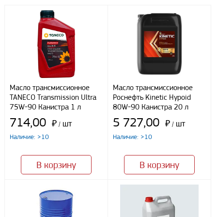
Бесплатная доставка до терминала ПЭК
Доставка собственным транспортом компании ООО «УЛИСС»
По согласованию с клиентом.
Регионы доставки:
Северо-Кавказский федеральный округ
Южный федеральный округ
Способы оплаты
Масло трансмиссионное
Масло трансмиссионное
TANECO Transmission Ultra
Роснефть Kinetic Hypoid
Наличными
75W-90 Канистра 1 л
80W-90 Канистра 20 л
При получении груза
714,00
5 727,00
Безналичный расчет
₽
шт
₽
шт
/
/
Наличие: >10
Наличие: >10
Я даю свое согласие ООО «Улисс» на обработку моих
персональных данных, в соответствии с федеральным законом от
В корзину
В корзину
27.07.2006 N152 ФЗ «О персональных данных», на условиях
целей, определенных
Политикой конфиденциальности
Отправить