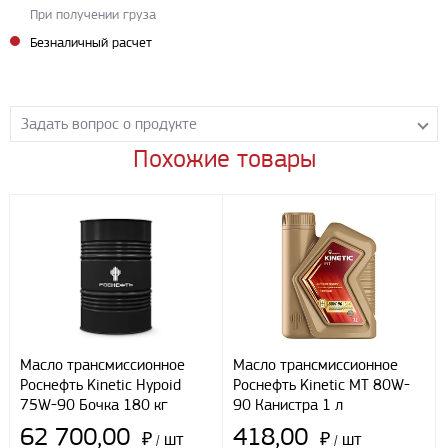
При получении груза
Безналичный расчет
Задать вопрос о продукте
Похожие товары
Задайте нашим менеджерам вопрос о данном продукте.
Все поля формы обязательны к заполнению.
Масло трансмиссионное
Масло трансмиссионное
Роснефть Kinetic Hypoid
Роснефть Kinetic MT 80W-
75W-90 Бочка 180 кг
90 Канистра 1 л
62 700,00
418,00
₽
шт
₽
шт
/
/