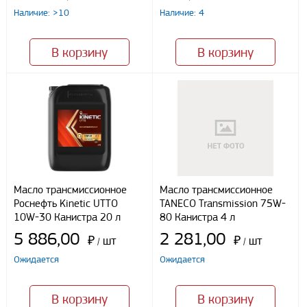
Наличие: >10
Наличие: 4
Я даю свое согласие ООО «Улисс» на обработку моих
персональных данных, в соответствии с федеральным законом от
В корзину
В корзину
27.07.2006 N152 ФЗ «О персональных данных», на условиях
целей, определенных
Политикой конфиденциальности
Отправить
Масло трансмиссионное
Масло трансмиссионное
Роснефть Kinetic UTTO
TANECO Transmission 75W-
10W-30 Канистра 20 л
80 Канистра 4 л
5 886,00
2 281,00
₽
шт
₽
шт
/
/
Ожидается
Ожидается
В корзину
В корзину