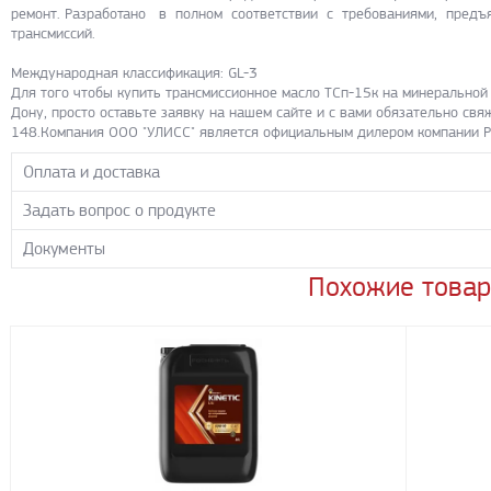
ремонт. Разработано в полном соответствии с требованиями, пред
трансмиссий.
Международная класси
Для того чтобы купить трансмиссионное масло ТСп-15к на минеральной 
Дону, просто оставьте заявку на нашем сайте и с вами обязательно св
148.Компания ООО "УЛИСС" является официальным дилером компании 
Оплата и доставка
Задать вопрос о продукте
Самовывоз с нашего склада
Понедельник-пятница с 8.00-17.00 без перерыва
Документы
Задайте нашим менеджерам вопрос о данном продукте.
Транспортные компании
Все поля формы обязательны к заполнению.
Похожие това
0ТСп-15К
- PDF 1.31 МБ
Бесплатная доставка до терминала ПЭК
Скачать
Доставка собственным транспортом компании ООО «УЛИСС»
По согласованию с клиентом.
TSP-15K
- PDF 417.08 КБ
Скачать
Регионы доставки:
Северо-Кавказский федеральный округ
Южный федеральный округ
Способы оплаты