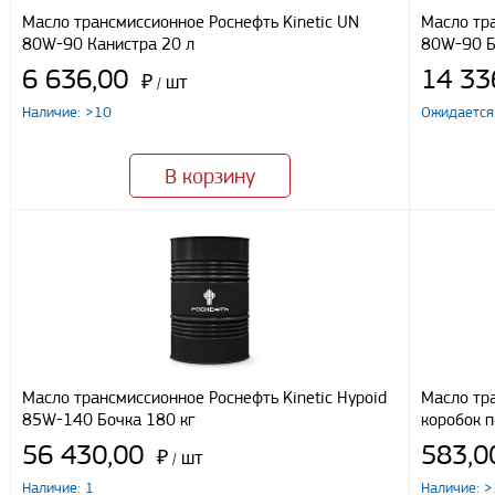
Наличными
Масло трансмиссионное Роснефть Kinetic UN
Масло тра
При получении груза
80W-90 Канистра 20 л
80W-90 Б
Безналичный расчет
6 636,00
14 33
₽
шт
/
Наличие: >10
Ожидается
Я даю свое согласие ООО «Улисс» на обработку моих персональных 
от 27.07.2006 N152 ФЗ «О персональных данных», на условиях целе
конфиденциальности
В корзину
Отправить
Масло трансмиссионное Роснефть Kinetic Hypoid
Масло тр
85W-140 Бочка 180 кг
коробок 
56 430,00
583,
₽
шт
/
Наличие: 1
Наличие: 