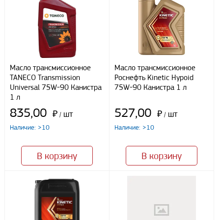
Регионы доставки:
Северо-Кавказский федеральный округ
Южный федеральный округ
Способы оплаты
Наличными
Масло трансмиссионное
Масло трансмиссионное
При получении груза
TANECO Transmission
Роснефть Kinetic Hypoid
Безналичный расчет
Universal 75W-90 Канистра
75W-90 Канистра 1 л
1 л
835,00
527,00
₽
шт
₽
шт
/
/
Я даю свое согласие ООО «Улисс» на обработку моих
персональных данных, в соответствии с федеральным законом от
Наличие: >10
Наличие: >10
27.07.2006 N152 ФЗ «О персональных данных», на условиях
целей, определенных
Политикой конфиденциальности
В корзину
В корзину
Отправить