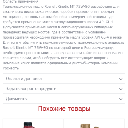
Область применения
Трансмиссионное масло Rosneft Kinetic MT 75W-90 разработано для
смазки всех видов механических коробок переключения передач
мотоциклов, легковых автомобилей и коммерческой техники, где
требуется применение масел эксплуатационного класса API GL-4.
Допускается применение масел в легконагруженных гипоидных
передачах ведущих мостов, где в соответствии с условиями
производителя необходимо применять масла уровня API GL-4 и ниже.
Для того чтобы купить полусинтетическую трансмиссионную жидкость
Rosneft Kinetic MT 75W-90 по выгодной цене в Ростове-на-дону,
необходимо просто оставить заявку на нашем сайте и наш специалист
свяжется с вами, чтобы обсудить все интересующие вопросы.
Компания Улисс является официальным дистрибьютером компании
Роснефть
Оплата и доставка
Задать вопрос о продукте
Самовывоз с нашего склада
Понедельник-пятница с 8.00-17.00 без перерыва
Документы
Задайте нашим менеджерам вопрос о данном продукте.
Транспортные компании
Все поля формы обязательны к заполнению.
Похожие товары
Rosneft_Kinetic_MT_75W_90
- PDF 448 КБ
Бесплатная доставка до терминала ПЭК
Скачать
Доставка собственным транспортом компании ООО «УЛИСС»
По согласованию с клиентом.