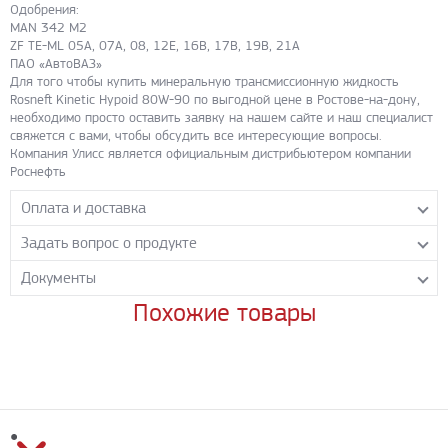
Одобрения:
MAN 342 M2
ZF TE-ML 05A, 07A, 08, 12E, 16B, 17B, 19B, 21A
ПАО «АвтоВАЗ»
Для того чтобы купить минеральную трансмиссионную жидкость
Rosneft Kinetic Hypoid 80W-90 по выгодной цене в Ростове-на-дону,
необходимо просто оставить заявку на нашем сайте и наш специалист
свяжется с вами, чтобы обсудить все интересующие вопросы.
Компания Улисс является официальным дистрибьютером компании
Роснефть
Оплата и доставка
Задать вопрос о продукте
Самовывоз с нашего склада
Понедельник-пятница с 8.00-17.00 без перерыва
Документы
Задайте нашим менеджерам вопрос о данном продукте.
Транспортные компании
Все поля формы обязательны к заполнению.
Похожие товары
Rosneft_Kinetic_Hypoid_80W_90
- PDF 444.77 КБ
Бесплатная доставка до терминала ПЭК
Скачать
Доставка собственным транспортом компании ООО «УЛИСС»
По согласованию с клиентом.
Регионы доставки:
Северо-Кавказский федеральный округ
Южный федеральный округ