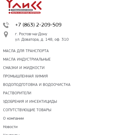
Способы оплаты
Наличными
При получении груза
+7 (863) 2-209-509
Безналичный расчет
г. Ростов-на-Дону
ул. Доватора, д. 148, оф. 310
МАСЛА ДЛЯ ТРАНСПОРТА
Я даю свое согласие ООО «Улисс» на обработку моих
персональных данных, в соответствии с федеральным законом от
МАСЛА ИНДУСТРИАЛЬНЫЕ
27.07.2006 N152 ФЗ «О персональных данных», на условиях
целей, определенных
Политикой конфиденциальности
СМАЗКИ И ЖИДКОСТИ
ПРОМЫШЛЕННАЯ ХИМИЯ
Отправить
ВОДОПОДГОТОВКА И ВОДООЧИСТКА
РАСТВОРИТЕЛИ
УДОБРЕНИЯ И ИНСЕКТИЦИДЫ
СОПУТСТВУЮЩИЕ ТОВАРЫ
О компании
Новости