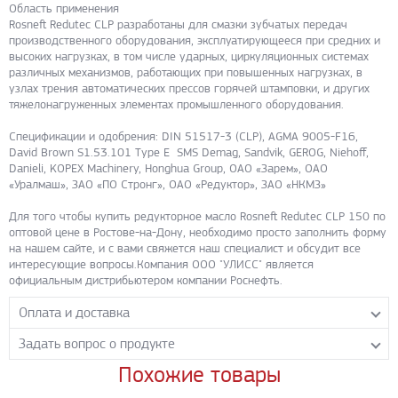
Область применения
Rosneft Redutec CLP разработаны для смазки зубчатых передач
производственного оборудования, эксплуатирующееся при средних и
высоких нагрузках, в том числе ударных, циркуляционных системах
различных механизмов, работающих при повышенных нагрузках, в
узлах трения автоматических прессов горячей штамповки, и других
тяжелонагруженных элементах промышленного оборудования.
Спецификации и одобрения: DIN 51517-3 (CLP), AGMA 9005-F16,
David Brown S1.53.101 Type E SMS Demag, Sandvik, GEROG, Niehoff,
Danieli, KOPEX Machinery, Honghua Group, ОАО «Зарем», ОАО
«Уралмаш», ЗАО «ПО Стронг», ОАО «Редуктор», ЗАО «НКМЗ»
Для того чтобы купить редукторное масло Rosneft Redutec CLP 150 по
оптовой цене в Ростове-на-Дону, необходимо просто заполнить форму
на нашем сайте, и с вами свяжется наш специалист и обсудит все
интересующие вопросы.Компания ООО "УЛИСС" является
официальным дистрибьютером компании Роснефть.
Оплата и доставка
Задать вопрос о продукте
Самовывоз с нашего склада
Понедельник-пятница с 8.00-17.00 без перерыва
Похожие товары
Задайте нашим менеджерам вопрос о данном продукте.
Транспортные компании
Все поля формы обязательны к заполнению.