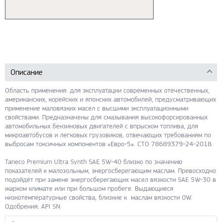
Описание
Область применения: для эксплуатации современных отечественных,
американских, корейских и японских автомобилей, предусматривающих
применение маловязких масел с высшими эксплуатационными
свойствами. Предназначены для смазывания высокофорсированных
автомобильных бензиновых двигателей с впрыском топлива, для
микроавтобусов и легковых грузовиков, отвечающих требованиям по
выбросам токсичных компонентов «Евро-5». СТО 78689379-24-2018.
Taneco Premium Ultra Synth SAE 5W-40 близко по значению
показателей к малозольным, энергосберегающим маслам. Превосходно
подойдёт при замене энергосберегающих масел вязкости SAE 5W-30 в
жарком климате или при большом пробеге. Выдающиеся
низкотемпературные свойства, близкие к маслам вязкости 0W.
Одобрения: API SN