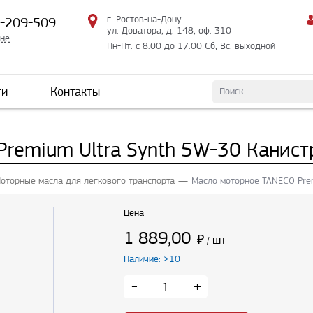
г. Ростов-на-Дону
2-209-509
ул. Доватора, д. 148, оф. 310
мне
Пн-Пт: с 8.00 до 17.00 Сб, Вс: выходной
ти
Контакты
remium Ultra Synth 5W-30 Канист
оторные масла для легкового транспорта
Масло моторное TANECO Prem
Цена
1 889,00
₽
шт
/
Наличие: >10
-
+