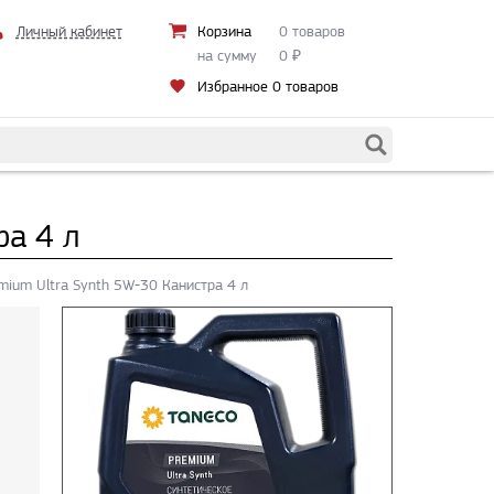
Личный кабинет
Корзина
0 товаров
на сумму
0
₽
Избранное
0 товаров
ра 4 л
ium Ultra Synth 5W-30 Канистра 4 л