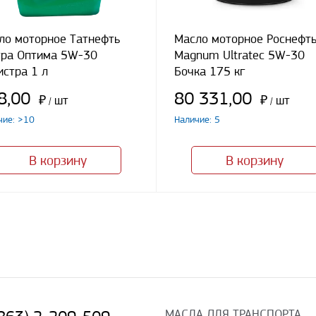
ло моторное Татнефть
Масло моторное Роснефт
тра Оптима 5W-30
Magnum Ultratec 5W-30
истра 1 л
Бочка 175 кг
8,00
80 331,00
₽
шт
₽
шт
/
/
чие: >10
Наличие: 5
В корзину
В корзину
МАСЛА ДЛЯ ТРАНСПОРТА