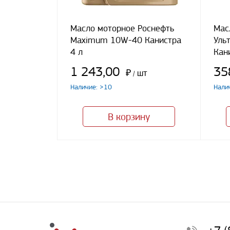
Масло моторное Роснефть
Мас
Maximum 10W-40 Канистра
Уль
4 л
Кан
1 243,00
35
₽
шт
/
Наличие: >10
Нали
В корзину