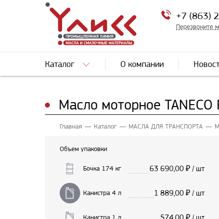
+7 (863) 
Перезвоните 
Каталог
О компании
Новос
Масло моторное TANECO P
Главная
Каталог
МАСЛА ДЛЯ ТРАНСПОРТА
М
Объем упаковки
63 690,00
₽ / шт
Бочка 174 кг
1 889,00
₽ / шт
Канистра 4 л
574,00
₽ / шт
Канистра 1 л