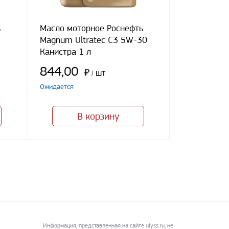
ь
Масло моторное Роснефть
Magnum Ultratec C3 5W-30
Канистра 1 л
844,00
₽
шт
/
Ожидается
В корзину
Информация, представленная на сайте ulyss.ru, не