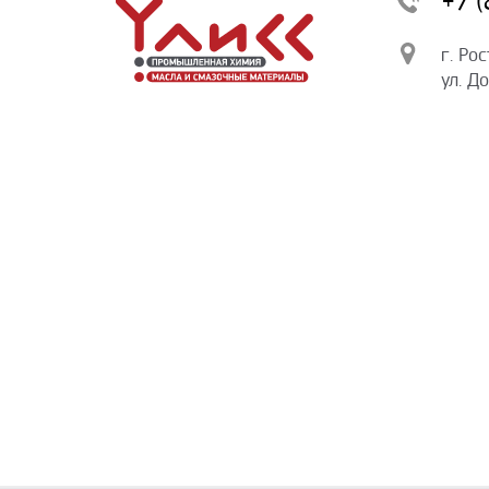
+7 
г. Ро
ул. Д