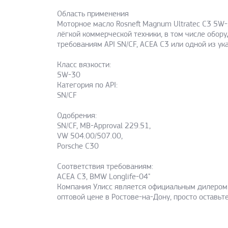
Область применения
Моторное масло Rosneft Magnum Ultratec C3 5W
лёгкой коммерческой техники, в том числе обор
требованиям API SN/CF, ACEA C3 или одной из 
Класс вязкости:
5W-30
Категория по API:
SN/CF
Одобрения:
SN/CF, MB-Approval 229.51,
VW 504.00/507.00,
Porsche C30
Соответствия требованиям:
ACEA C3, BMW Longlife-04"
Компания Улисс является официальным дилером к
оптовой цене в Ростове-на-Дону, просто оставьт