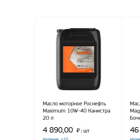
Масло моторное Роснефть
Мас
Maximum 10W-40 Канистра
Mag
20 л
Боч
4 890,00
46
₽
шт
/
Наличие: >10
Нали