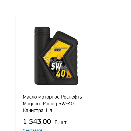
ь
Масло моторное Роснефть
Magnum Racing 5W-40
Канистра 1 л
1 543,00
₽
шт
/
Ожидается