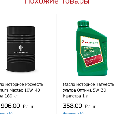
Похожие товары
ло моторное Роснефть
Масло моторное Татнефт
num Maxtec 10W-40
Ультра Оптима 5W-30
ка 180 кг
Канистра 1 л
 906,00
358,00
₽
шт
₽
шт
/
/
чие: >10
Наличие: >10