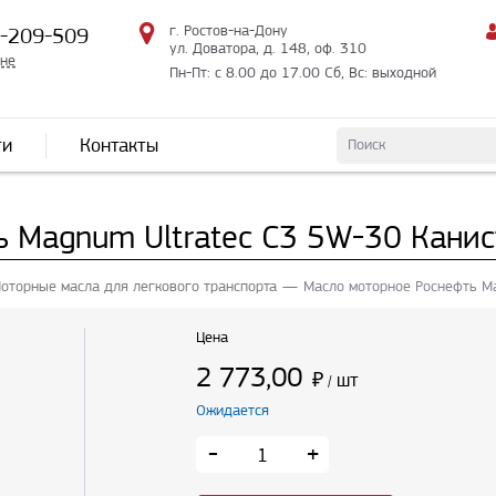
г. Ростов-на-Дону
2-209-509
ул. Доватора, д. 148, оф. 310
мне
Пн-Пт: с 8.00 до 17.00 Сб, Вс: выходной
ти
Контакты
 Magnum Ultratec C3 5W-30 Канис
оторные масла для легкового транспорта
Масло моторное Роснефть Ma
Цена
2 773,00
₽
шт
/
Ожидается
-
+