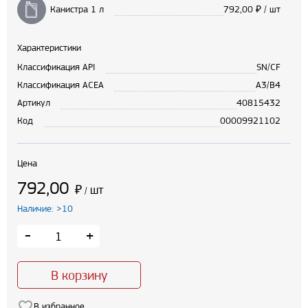
Канистра 1 л
792,00
₽ / шт
Характеристики
Классификация API
SN/CF
Классификация ACEA
A3/B4
Артикул
40815432
Код
00009921102
Цена
792,00
₽
шт
/
Наличие: >10
-
+
В корзину
В избранное