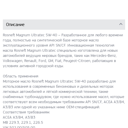
Описание
Rosneft Magnum Ultratec 5W-40 – Разработанное для любого времени
года, полностью на синтетической базе моторное масло
эксплуатационного уровня API SN/CF. Инновационная технология
масла Rosneft Magnum Ultratec специально изготовлена для новых
автомобилей ведущих мировых брендов, таких как Mercedes-Benz,
Volkswagen, Renault, Ford, GM, Fiat, Peugeot-Citroen, работающих в
условиях активной городской езды.
Область применения
Моторное масло Rosneft Magnum Ultratec 5W-40 разработано для
использования в современных бензиновых и дизельных моторах
легковых автомобилей и лёгкой коммерческой техники, также
снабженных турбонаддувом, где нужно использование масел, которые
соответствуют всем необходимым требованиям API SN/CF, АСЕА А3/В4,
А3/В3 или одной из указанных ниже ОЕМ-спецификаций.
Соответствия требованиям:
ACEA A3/B4, A3/B3
MB 229.3, 229.1, 226.5
VW 502.00/505.00