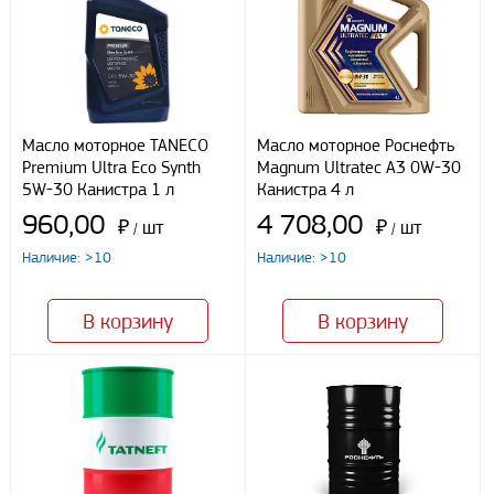
Северо-Кавказский федеральный округ
Южный федеральный округ
Способы оплаты
Наличными
Масло моторное TANECO
Масло моторное Роснефть
При получении груза
Premium Ultra Eco Synth
Magnum Ultratec A3 0W-30
Безналичный расчет
5W-30 Канистра 1 л
Канистра 4 л
960,00
4 708,00
₽
шт
₽
шт
/
/
Я даю свое согласие ООО «Улисс» на обработку моих
Наличие: >10
Наличие: >10
персональных данных, в соответствии с федеральным законом от
27.07.2006 N152 ФЗ «О персональных данных», на условиях
целей, определенных
Политикой конфиденциальности
В корзину
В корзину
Отправить