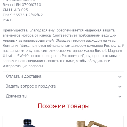
Renault RN 0700/0710
GM LL-A/B-025
Fiat 9.55535-H2/M2/N2
PSA B
Преимущества: Благодаря ему, обеспечивается надежная защита
элементов мотора от износа. Соответствует требованиям ведущих
мировых автопроизводителей. Обладает низким расходом на угар.
Компания Улисс является официальным дилером компании Роснефть. У
нас вы можете купить синтетическое моторное масло Rosneft Magnum
Ultratec 5W-40 по оптовой цене в Ростове-на-Дону, просто оставьте
заявку и наш специалист свяжется с вами, чтобы обсудить все
интересующие вопросы
Оплата и доставка
Задать вопрос о продукте
Самовывоз с нашего склада
Понедельник-пятница с 8.00-17.00 без перерыва
Документы
Задайте нашим менеджерам вопрос о данном продукте.
Транспортные компании
Все поля формы обязательны к заполнению.
Похожие товары
Rosneft_Magnum_Ultratec_5W-40
- PDF 455.51 КБ
Бесплатная доставка до терминала ПЭК
Скачать
Доставка собственным транспортом компании ООО «УЛИСС»
По согласованию с клиентом.
Регионы доставки: