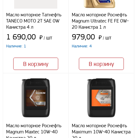
Способы оплаты
Наличными
Масло моторное Татнефть
Масло моторное Роснефть
При получении груза
TANECO MOTO 2Т SAE 0W
Magnum Ultratec FE FE 0W-
Безналичный расчет
Канистра 4 л
20 Канистра 1 л
1 690,00
979,00
₽
шт
₽
шт
/
/
Я даю свое согласие ООО «Улисс» на обработку моих
Наличие: 1
Наличие: 4
персональных данных, в соответствии с федеральным законом от
27.07.2006 N152 ФЗ «О персональных данных», на условиях
целей, определенных
Политикой конфиденциальности
В корзину
В корзину
Отправить
Масло моторное Роснефть
Масло моторное Роснефть
Magnum Maxtec 10W-40
Maximum 10W-40 Канистра
Канистра 20 л
20 л