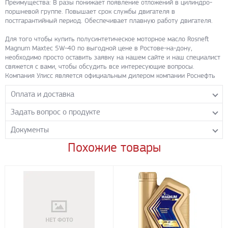
Преимущества: В разы понижает появление отложений в цилиндро-
поршневой группе. Повышает срок службы двигателя в
постгарантийный период. Обеспечивает плавную работу двигателя.
Для того чтобы купить полусинтетическое моторное масло Rosneft
Magnum Maxtec 5W-40 по выгодной цене в Ростове-на-дону,
необходимо просто оставить заявку на нашем сайте и наш специалист
свяжется с вами, чтобы обсудить все интересующие вопросы.
Компания Улисс является официальным дилером компании Роснефть
Оплата и доставка
Задать вопрос о продукте
Самовывоз с нашего склада
Понедельник-пятница с 8.00-17.00 без перерыва
Документы
Задайте нашим менеджерам вопрос о данном продукте.
Транспортные компании
Все поля формы обязательны к заполнению.
Похожие товары
Rosneft_Magnum_Maxtec_5W-40
- PDF 446.97 КБ
Бесплатная доставка до терминала ПЭК
Скачать
Доставка собственным транспортом компании ООО «УЛИСС»
По согласованию с клиентом.
Регионы доставки:
Северо-Кавказский федеральный округ
Южный федеральный округ