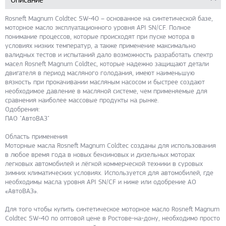
Rosneft Magnum Coldtec 5W-40 – основанное на синтетической базе,
моторное масло эксплуатационного уровня API SN/CF. Полное
понимание процессов, которые происходят при пуске мотора в
условиях низких температур, а также применение максимально
валидных тестов и испытаний дало возможность разработать спектр
масел Rosneft Magnum Coldtec, которые надежно защищают детали
двигателя в период масляного голодания, имеют наименьшую
вязкость при прокачивании масляным насосом и быстрее создают
необходимое давление в масляной системе, чем применяемые для
сравнения наиболее массовые продукты на рынке.
Одобрения:
ПАО "АвтоВАЗ"
Область применения
Моторные масла Rosneft Magnum Coldtec созданы для использования
в любое время года в новых бензиновых и дизельных моторах
легковых автомобилей и лёгкой коммерческой техники в суровых
зимних климатических условиях. Используется для автомобилей, где
необходимы масла уровня API SN/CF и ниже или одобрение АО
«АвтоВАЗ».
Для того чтобы купить синтетическое моторное масло Rosneft Magnum
Coldtec 5W-40 по оптовой цене в Ростове-на-дону, необходимо просто