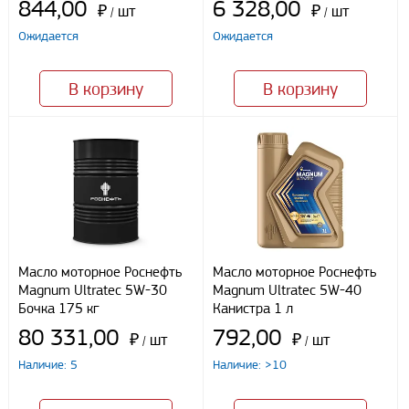
844,00
6 328,00
₽
шт
₽
шт
/
/
Я даю свое согласие ООО «Улисс» на обработку моих
Ожидается
Ожидается
персональных данных, в соответствии с федеральным законом от
27.07.2006 N152 ФЗ «О персональных данных», на условиях
целей, определенных
Политикой конфиденциальности
В корзину
В корзину
Отправить
Масло моторное Роснефть
Масло моторное Роснефть
Magnum Ultratec 5W-30
Magnum Ultratec 5W-40
Бочка 175 кг
Канистра 1 л
80 331,00
792,00
₽
шт
₽
шт
/
/
Наличие: 5
Наличие: >10