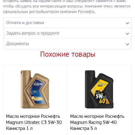
оставить заявку на нашем сайте и наш специалист свяжется с вами,
чтобы обсудить все интересующие вопросы. Компания Улисс является
официальным дистрибьютером компании Роснефть
Оплата и доставка
Задать вопрос о продукте
Самовывоз с нашего склада
Понедельник-пятница с 8.00-17.00 без перерыва
Документы
Задайте нашим менеджерам вопрос о данном продукте.
Транспортные компании
Все поля формы обязательны к заполнению.
Похожие товары
Rosneft_Magnum_Coldtec_5W-40
- PDF 448.38 КБ
Бесплатная доставка до терминала ПЭК
Скачать
Доставка собственным транспортом компании ООО «УЛИСС»
По согласованию с клиентом.
Регионы доставки:
Северо-Кавказский федеральный округ
Южный федеральный округ
Способы оплаты
Наличными
Масло моторное Роснефть
Масло моторное Роснефть
При получении груза
Magnum Ultratec C3 5W-30
Magnum Racing 5W-40
Безналичный расчет
Канистра 1 л
Канистра 5 л