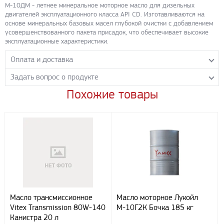
М-10ДМ - летнее минеральное моторное масло для дизельных
двигателей эксплуатационного класса API CD. Изготавливаются на
основе минеральных базовых масел глубокой очистки с добавлением
усовершенствованного пакета присадок, что обеспечивает высокие
эксплуатационные характеристики.
Оплата и доставка
Задать вопрос о продукте
Самовывоз с нашего склада
Понедельник-пятница с 8.00-17.00 без перерыва
Похожие товары
Задайте нашим менеджерам вопрос о данном продукте.
Транспортные компании
Все поля формы обязательны к заполнению.
Бесплатная доставка до терминала ПЭК
Доставка собственным транспортом компании ООО «УЛИСС»
По согласованию с клиентом.
Регионы доставки:
Северо-Кавказский федеральный округ
Южный федеральный округ
Способы оплаты
Масло трансмиссионное
Масло моторное Лукойл
Vitex Transmission 80W-140
М-10Г2К Бочка 185 кг
Наличными
Канистра 20 л
При получении груза