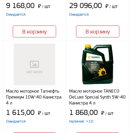
9 168,00
29 096,00
Безналичный расчет
₽
шт
₽
шт
/
/
Ожидается
Ожидается
Я даю свое согласие ООО «Улисс» на обработку моих
персональных данных, в соответствии с федеральным законом от
В корзину
В корзину
27.07.2006 N152 ФЗ «О персональных данных», на условиях
целей, определенных
Политикой конфиденциальности
Отправить
Масло моторное Татнефть
Масло моторное TANECO
Премиум 10W-40 Канистра
DeLuxe Special Synth 5W-40
4 л
Канистра 4 л
1 615,00
1 868,00
₽
шт
₽
шт
/
/
Ожидается
Наличие: >10