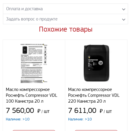
Оплата и доставка
Задать вопрос о продукте
Самовывоз с нашего склада
Понедельник-пятница с 8.00-17.00 без перерыва
Похожие товары
Задайте нашим менеджерам вопрос о данном продукте.
Транспортные компании
Все поля формы обязательны к заполнению.
Бесплатная доставка до терминала ПЭК
Доставка собственным транспортом компании ООО «УЛИСС»
По согласованию с клиентом.
Регионы доставки:
Северо-Кавказский федеральный округ
Южный федеральный округ
Способы оплаты
Масло компрессорное
Масло компрессорное
Роснефть Compressor VDL
Роснефть Compressor VDL
Наличными
100 Канистра 20 л
220 Канистра 20 л
При получении груза
7 560,00
7 611,00
Безналичный расчет
₽
шт
₽
шт
/
/
Наличие: >10
Наличие: >10
Я даю свое согласие ООО «Улисс» на обработку моих