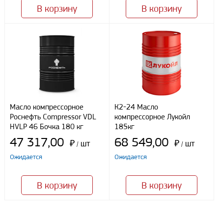
персональных данных, в соответствии с федеральным законом от
В корзину
В корзину
27.07.2006 N152 ФЗ «О персональных данных», на условиях
целей, определенных
Политикой конфиденциальности
Отправить
Масло компрессорное
К2-24 Масло
Роснефть Compressor VDL
компрессорное Лукойл
HVLP 46 Бочка 180 кг
185кг
47 317,00
68 549,00
₽
шт
₽
шт
/
/
Ожидается
Ожидается
В корзину
В корзину