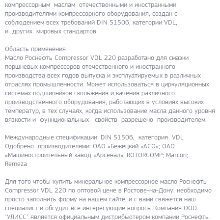
компрессорным маслам отечественными и иностранными
производителями компрессорного оборудования, создан с
соблюдением всех требований DIN 51506, категории VDL,
и других мировых стандартов.
Область применения
Масло Роснефть Compressor VDL 220 разработано для смазки
поршневых компрессоров отечественного и иностранного
производства всех годов выпуска и эксплуатируемых в различных
отраслях промышленности. Может использоваться в циркуляционных
системах подшипников скольжения и качения различного
производственного оборудования, работающих в условиях высоких
температур, в тех случаях, когда использование масла данного уровня
вязкости и функциональных свойств разрешено производителем.
Международные спецификации: DIN 51506, категория VDL
Одобрено производителями: ОАО «Бежецкий «АСО»; ОАО
«Машиностроительный завод «Арсенал»; ROTORCOMP; Marcon;
Remeza
Для того чтобы купить минеральное компрессорное масло Роснефть
Compressor VDL 220 по оптовой цене в Ростове-на-Дону, необходимо
просто заполнить форму на нашем сайте, и с вами свяжется наш
специалист и обсудит все интересующие вопросы.Компания ООО
"УЛИСС" является официальным дистрибьютером компании Роснефть.