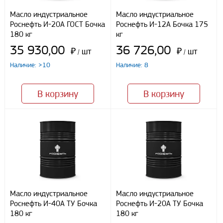
Способы оплаты
Масло индустриальное
Масло индустриальное
Роснефть И-20А ГОСТ Бочка
Роснефть И-12А Бочка 175
Наличными
180 кг
кг
При получении груза
35 930,00
36 726,00
Безналичный расчет
₽
шт
₽
шт
/
/
Наличие: >10
Наличие: 8
Я даю свое согласие ООО «Улисс» на обработку моих
персональных данных, в соответствии с федеральным законом от
В корзину
В корзину
27.07.2006 N152 ФЗ «О персональных данных», на условиях
целей, определенных
Политикой конфиденциальности
Отправить
Масло индустриальное
Масло индустриальное
Роснефть И-40А ТУ Бочка
Роснефть И-20А ТУ Бочка
180 кг
180 кг