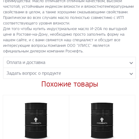
Преимущества: Масло отличается отличным качеством, высокой
чистотой, устойчивым индексом вязкости и вязкостнотемпературными
свойствами в целом, а также хорошими смазывающими свойствами.
Практически во всех случаях масло полностью совместимо с ИГП
соответствующего уровня вязкости.
Для того чтобы купить индустриальное масло И-20А по выгодной
цене в Ростове-на-Дону, необходимо просто заполнить форму на
нашем сайте, и с вами свяжется наш специалист и обсудит все
интересующие вопросы.Компания ООО "УЛИСС" является
официальным дилером компании Роснефть.
Оплата и доставка
Задать вопрос о продукте
Самовывоз с нашего склада
Понедельник-пятница с 8.00-17.00 без перерыва
Похожие товары
Задайте нашим менеджерам вопрос о данном продукте.
Транспортные компании
Все поля формы обязательны к заполнению.
Бесплатная доставка до терминала ПЭК
Доставка собственным транспортом компании ООО «УЛИСС»
По согласованию с клиентом.
Регионы доставки:
Северо-Кавказский федеральный округ
Южный федеральный округ