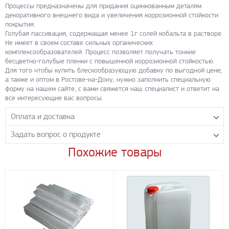
Процессы предназначены для придания оцинкованным деталям
декоративного внешнего вида и увеличения коррозионной стойкости
покрытия.
Голубая пассивация, содержащая менее 1г солей кобальта в растворе.
Не имеет в своем составе сильных органических
комплексообразователей. Процесс позволяет получать тонкие
бесцветно-голубые пленки с повышенной коррозионной стойкостью.
Для того чтобы купить блескообразующую добавку по выгодной цене,
а также и оптом в Ростове-на-Дону, нужно заполнить специальную
форму на нашем сайте, с вами свяжется наш специалист и ответит на
все интересующие вас вопросы.
Оплата и доставка
Задать вопрос о продукте
Самовывоз с нашего склада
Понедельник-пятница с 8.00-17.00 без перерыва
Похожие товары
Задайте нашим менеджерам вопрос о данном продукте.
Транспортные компании
Все поля формы обязательны к заполнению.
Бесплатная доставка до терминала ПЭК
Доставка собственным транспортом компании ООО «УЛИСС»
По согласованию с клиентом.
Регионы доставки:
Северо-Кавказский федеральный округ