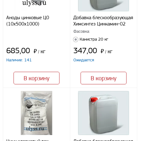
Южный федеральный округ
Способы оплаты
Аноды цинковые Ц0
Добавка блескообразующая
(10х500х1000)
Химсинтез Цинкамин-02
Наличными
При получении груза
Фасовка:
Безналичный расчет
Канистра 20 кг
685,00
347,00
₽
кг
₽
кг
/
/
Наличие: 141
Я даю свое согласие ООО «Улисс» на обработку моих
Ожидается
персональных данных, в соответствии с федеральным законом от
27.07.2006 N152 ФЗ «О персональных данных», на условиях
целей, определенных
Политикой конфиденциальности
В корзину
В корзину
Отправить