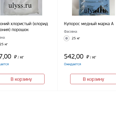
оний хлористый (хлорид
Купорос медный марка А
ония) порошок
Фасовка:
вка:
25 кг
25 кг
7,00
542,00
₽
кг
₽
кг
/
/
ается
Ожидается
В корзину
В корзину