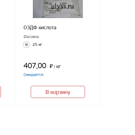
ОЭДФ кислота
Фасовка:
25 кг
407,00
₽
кг
/
Ожидается
В корзину