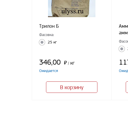
Трилон Б
Амм
амм
Фасовка:
Фасо
25 кг
346,00
11
₽
кг
/
Ожидается
Ожид
В корзину