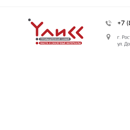
+7 
г. Ро
ул. Д