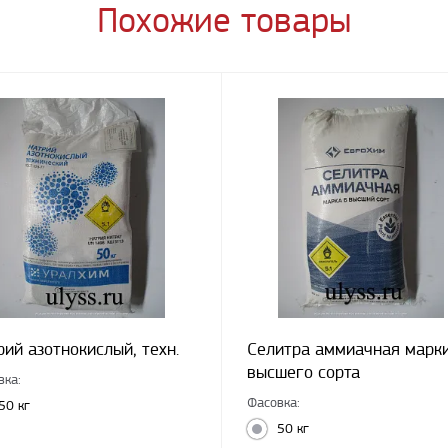
Похожие товары
рий азотнокислый, техн.
Селитра аммиачная марк
высшего сорта
вка:
Фасовка:
50 кг
50 кг