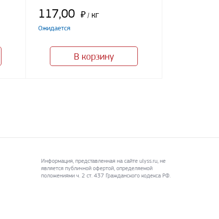
117,00
₽
кг
/
Ожидается
В корзину
Информация, представленная на сайте ulyss.ru, не
является публичной офертой, определяемой
положениями ч. 2 ст. 437 Гражданского кодекса РФ.