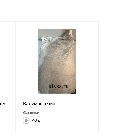
и Б
Калимагнезия
Фасовка:
40 кг