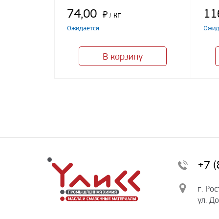
74,00
11
₽
кг
/
Ожидается
Ожид
В корзину
+7 
г. Ро
ул. Д