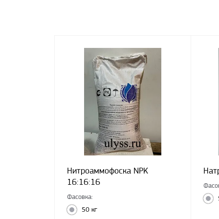
Нитроаммофоска NPK
Нат
16:16:16
Фасо
Фасовка:
50 кг