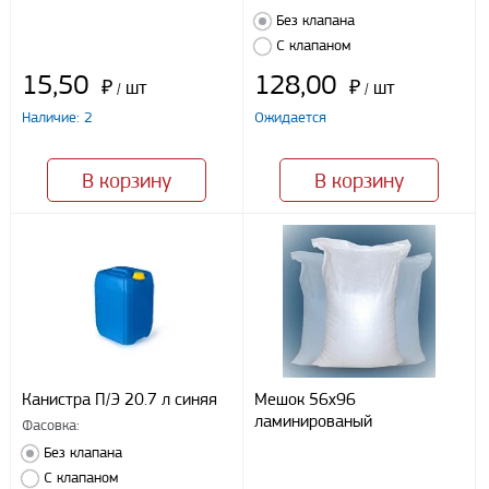
Безналичный расчет
Без клапана
С клапаном
Я даю свое согласие ООО «Улисс» на обработку моих
15,50
128,00
₽
шт
₽
шт
/
/
персональных данных, в соответствии с федеральным законом от
27.07.2006 N152 ФЗ «О персональных данных», на условиях
Наличие: 2
Ожидается
целей, определенных
Политикой конфиденциальности
В корзину
В корзину
Отправить
Канистра П/Э 20.7 л синяя
Мешок 56х96
ламинированый
Фасовка:
Без клапана
С клапаном