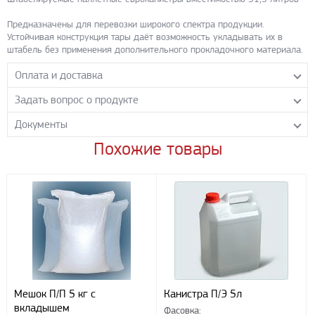
Предназначены для перевозки широкого спектра продукции.
Устойчивая конструкция тары даёт возможность укладывать их в
штабель без применения дополнительного прокладочного материала.
Оплата и доставка
Задать вопрос о продукте
Самовывоз с нашего склада
Понедельник-пятница с 8.00-17.00 без перерыва
Документы
Задайте нашим менеджерам вопрос о данном продукте.
Транспортные компании
Все поля формы обязательны к заполнению.
Похожие товары
1Сертификат МТ261-13 31,5 Е группа упаковки Х
- PDF 1.85 МБ
Бесплатная доставка до терминала ПЭК
Скачать
Доставка собственным транспортом компании ООО «УЛИСС»
По согласованию с клиентом.
031 S
- PDF 104.49 КБ
Скачать
Регионы доставки:
Северо-Кавказский федеральный округ
Южный федеральный округ
Способы оплаты
Наличными
Мешок П/П 5 кг с
Канистра П/Э 5л
При получении груза
вкладышем
Фасовка: