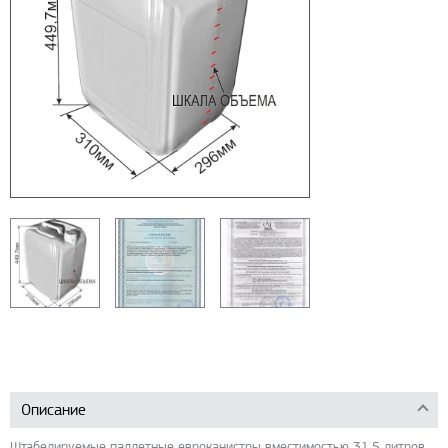
Описание
Штабелируемые паллетные евроканистры вместимостью 31,5 литров