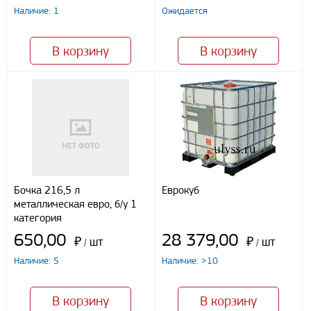
персональных данных, в соответствии с федеральным законом от
Наличие: 1
Ожидается
27.07.2006 N152 ФЗ «О персональных данных», на условиях
целей, определенных
Политикой конфиденциальности
В корзину
В корзину
Отправить
Бочка 216,5 л
Еврокуб
металлическая евро, б/у 1
категория
650,00
28 379,00
₽
шт
₽
шт
/
/
Наличие: 5
Наличие: >10
В корзину
В корзину