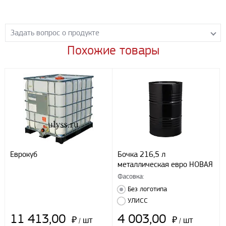
Задать вопрос о продукте
Похожие товары
Задайте нашим менеджерам вопрос о данном продукте.
Все поля формы обязательны к заполнению.
Еврокуб
Бочка 216,5 л
металлическая евро НОВАЯ
Фасовка:
Без логотипа
УЛИСС
11 413,00
4 003,00
₽
шт
₽
шт
/
/
Я даю свое согласие ООО «Улисс» на обработку моих