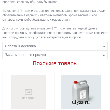
продлить срок службы палубы щитов.
Эмульсол ЭГТ также создан для использования при различных видах
обрабатывания черных и цветных металлов, кроме магния и его
сплавов, труднообрабатываемых марок стали.
Для того чтобы купить эмульсол ЭГТ по очень выгодной цене в
Ростове-на-Дону, необходимо просто оставить заявку, с вами свяжется
наш сотрудник и обсудит все интересующие вопросы.
Оплата и доставка
Задать вопрос о продукте
Самовывоз с нашего склада
Понедельник-пятница с 8.00-17.00 без перерыва
Похожие товары
Задайте нашим менеджерам вопрос о данном продукте.
Транспортные компании
Все поля формы обязательны к заполнению.
Бесплатная доставка до терминала ПЭК
Доставка собственным транспортом компании ООО «УЛИСС»
По согласованию с клиентом.
Регионы доставки:
Северо-Кавказский федеральный округ
Южный федеральный округ