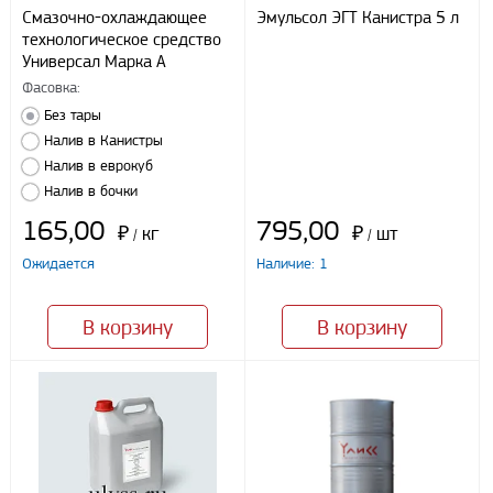
Способы оплаты
Смазочно-охлаждающее
Эмульсол ЭГТ Канистра 5 л
технологическое средство
Наличными
Универсал Марка А
При получении груза
Фасовка:
Безналичный расчет
Без тары
Налив в Канистры
Налив в еврокуб
Я даю свое согласие ООО «Улисс» на обработку моих
персональных данных, в соответствии с федеральным законом от
Налив в бочки
27.07.2006 N152 ФЗ «О персональных данных», на условиях
целей, определенных
Политикой конфиденциальности
165,00
795,00
₽
кг
₽
шт
/
/
Ожидается
Наличие: 1
Отправить
В корзину
В корзину