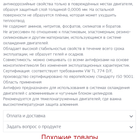
антикоррозийные свойства только в повреждённых местах двигателя,
образуя защитный слой толщиной 0,0006 мм. На остальной
поверхности не образуется плёнка, которая может ухудшить
теплоотвод.
Не содержит аминов, нитритов, фосфатов, силикатов и боратов.
Не агрессивен по отношению к пластиковым, эластомерным, резино-
силиконовым и другим материалам, использующимся в системе
охлаждения двигателей.
Обладает высокой стабильностью свойств в течение всего срока
эксплуатации, не образует гелей и осадков.
Совместимость: можно смешивать со всеми антифризами на основе
моноэтиленгликоля без изменения эксплуатационных характеристик.
Сертификация: соответствует требованиям VW TL 774 D/F,
производство сертифицировано по европейскому стандарту ISO 9001.
Область применения
Антифриз предназначен для использования в системах охлаждения
двигателей с алюминиевым и чугунным блоком цилиндров.
Рекомендуется для тяжелонагруженных двигателей, где важна
высокотемпературная защита алюминия.
Оплата и доставка
Задать вопрос о продукте
Самовывоз с нашего склада
Понедельник-пятница с 8.00-17.00 без перерыва
Похожие товары
Задайте нашим менеджерам вопрос о данном продукте.