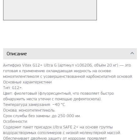
Описание
Антифриз Vitex G12+ Ultra G (артикул v106206, объём 20 кг) — это
готовая к применению охлаждающая жидкость на основе
моноэтиленгликоля с усовершенствованной карбоксилатной основой.
Основные характеристики
Тип: G12+.
Цвет: фиолетовый (флуоресцентный, что позволяет быстро
обнаружить места утечки с помощью дефектоскопа).
Температура замерзания: −40 °C.
Основа: моноэтиленгликоль.
Срок службы без замены: до 250 000 км.
Особенности:
Содержит пакет присадок Ultra SAFE 2+ на основе группы
водорастворимых сополимеров с низкой молекулярной массой.
Обеспечивает двойную защиту от коррозии: проявляет