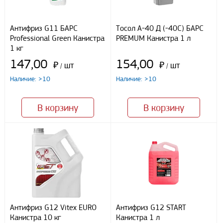
Южный федеральный округ
Способы оплаты
Антифриз G11 БАРС
Тосол А-40 Д (-40С) БАРС
Professional Green Канистра
PREMUM Канистра 1 л
Наличными
1 кг
При получении груза
147,00
154,00
Безналичный расчет
₽
шт
₽
шт
/
/
Наличие: >10
Наличие: >10
Я даю свое согласие ООО «Улисс» на обработку моих
персональных данных, в соответствии с федеральным законом от
В корзину
В корзину
27.07.2006 N152 ФЗ «О персональных данных», на условиях
целей, определенных
Политикой конфиденциальности
Отправить
Антифриз G12 Vitex EURO
Антифриз G12 START
Канистра 10 кг
Канистра 1 л