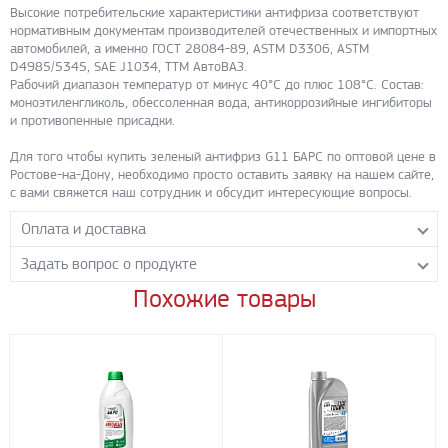
Высокие потребительские характеристики антифриза соответствуют
нормативным документам производителей отечественных и импортных
автомобилей, а именно ГОСТ 28084-89, АSТМ D3306, ASTM
D4985/5345, SAE J1034, TTM АвтоВАЗ.
Рабочий диапазон температур от минус 40°С до плюс 108°С. Состав:
моноэтиленгликоль, обессоленная вода, антикоррозийные ингибиторы
и противопенные присадки.
Для того чтобы купить зеленый антифриз G11 БАРС по оптовой цене в
Ростове-на-Дону, необходимо просто оставить заявку на нашем сайте,
с вами свяжется наш сотрудник и обсудит интересующие вопросы.
Оплата и доставка
Задать вопрос о продукте
Самовывоз с нашего склада
Понедельник-пятница с 8.00-17.00 без перерыва
Похожие товары
Задайте нашим менеджерам вопрос о данном продукте.
Транспортные компании
Все поля формы обязательны к заполнению.
Бесплатная доставка до терминала ПЭК
Доставка собственным транспортом компании ООО «УЛИСС»
По согласованию с клиентом.
Регионы доставки:
Северо-Кавказский федеральный округ