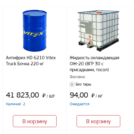
Все поля формы обязательны к заполнению.
Антифриз HD 6210 Vitex
Жидкость охлаждающая
Truck Бочка 220 кг
ОЖ-20 (ВГР 30 с
присадками, тосол)
Фасовка:
Без тары
41 823,00
94,00
₽
шт
₽
кг
/
/
Я даю свое согласие ООО «Улисс» на обработку моих
персональных данных, в соответствии с федеральным законом от
Наличие: 2
Ожидается
27.07.2006 N152 ФЗ «О персональных данных», на условиях
целей, определенных
Политикой конфиденциальности
В корзину
В корзину
Отправить