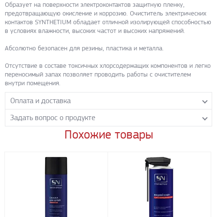
Образует на поверхности электроконтактов защитную пленку,
предотвращающую окисление и коррозию. Очиститель электрических
контактов SYNTHETIUM обладает отличной изолирующей способностью
в условиях влажности, высоких частот и высоких напряжений.
Абсолютно безопасен для резины, пластика и металла.
Отсутствие в составе токсичных хлорсодержащих компонентов и легко
переносимый запах позволяет проводить работы с очистителем
внутри помещения.
Оплата и доставка
Задать вопрос о продукте
Самовывоз с нашего склада
Понедельник-пятница с 8.00-17.00 без перерыва
Похожие товары
Задайте нашим менеджерам вопрос о данном продукте.
Транспортные компании
Все поля формы обязательны к заполнению.
Бесплатная доставка до терминала ПЭК
Доставка собственным транспортом компании ООО «УЛИСС»
По согласованию с клиентом.
Регионы доставки:
Северо-Кавказский федеральный округ
Южный федеральный округ