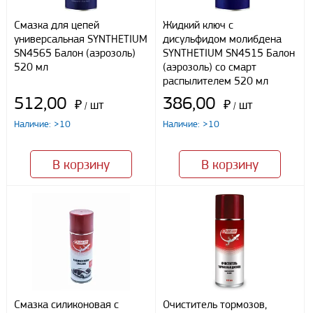
Способы оплаты
Смазка для цепей
Жидкий ключ с
универсальная SYNTHETIUM
дисульфидом молибдена
Наличными
SN4565 Балон (аэрозоль)
SYNTHETIUM SN4515 Балон
При получении груза
520 мл
(аэрозоль) со смарт
Безналичный расчет
распылителем 520 мл
512,00
386,00
₽
шт
₽
шт
/
/
Я даю свое согласие ООО «Улисс» на обработку моих
Наличие: >10
Наличие: >10
персональных данных, в соответствии с федеральным законом от
27.07.2006 N152 ФЗ «О персональных данных», на условиях
целей, определенных
Политикой конфиденциальности
В корзину
В корзину
Отправить
Смазка силиконовая с
Очиститель тормозов,