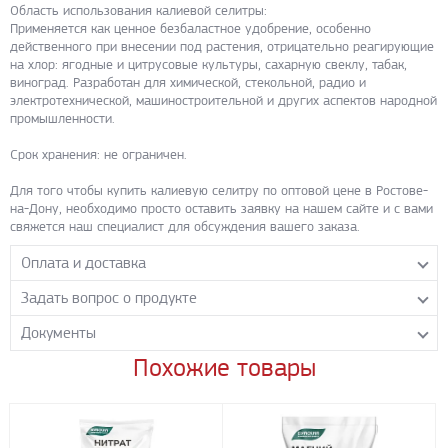
Область использования калиевой селитры:
Применяется как ценное безбаластное удобрение, особенно
действенного при внесении под растения, отрицательно реагирующие
на хлор: ягодные и цитрусовые культуры, сахарную свеклу, табак,
виноград. Разработан для химической, стекольной, радио и
электротехнической, машиностроительной и других аспектов народной
промышленности.
Срок хранения: не ограничен.
Для того чтобы купить калиевую селитру по оптовой цене в Ростове-
на-Дону, необходимо просто оставить заявку на нашем сайте и с вами
свяжется наш специалист для обсуждения вашего заказа.
Оплата и доставка
Задать вопрос о продукте
Самовывоз с нашего склада
Понедельник-пятница с 8.00-17.00 без перерыва
Документы
Задайте нашим менеджерам вопрос о данном продукте.
Транспортные компании
Все поля формы обязательны к заполнению.
Похожие товары
0Паспорт безопасности на калиевую селитру марки сх
Бесплатная доставка до терминала ПЭК
- PDF 8.03 МБ
Доставка собственным транспортом компании ООО «УЛИСС»
Скачать
По согласованию с клиентом.
Регионы доставки: