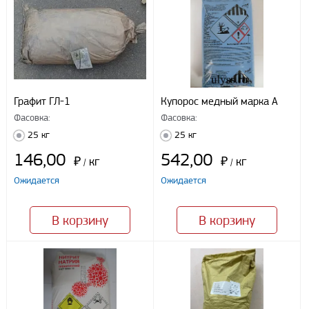
Регионы доставки:
Северо-Кавказский федеральный округ
Южный федеральный округ
Способы оплаты
Наличными
Графит ГЛ-1
Купорос медный марка А
При получении груза
Фасовка:
Фасовка:
Безналичный расчет
25 кг
25 кг
146,00
542,00
₽
кг
₽
кг
/
/
Я даю свое согласие ООО «Улисс» на обработку моих
Ожидается
Ожидается
персональных данных, в соответствии с федеральным законом от
27.07.2006 N152 ФЗ «О персональных данных», на условиях
целей, определенных
Политикой конфиденциальности
В корзину
В корзину
Отправить