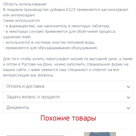
Область использования:
В пищевом производстве добавка Е223 применяется как консервант
или антиоксидант.
Также используется:
- в фармацевтике, как наполнитель в некоторых таблетках;
- в некоторых случаях применяется для облегчения процесса
удаления пней;
- используется в системах очистки питьевой воды;
- применяется для обеззараживания оборудования.
Для того чтобы купить пиросульфит натрия по выгодной цене, а также
и оптом в Ростове-на-Дону, нужно заполнить специальную форму на
нашем сайте, с вами свяжется наш специалист и ответит на все
интересующие вас вопросы.
Оплата и доставка
Задать вопрос о продукте
Самовывоз с нашего склада
Понедельник-пятница с 8.00-17.00 без перерыва
Документы
Задайте нашим менеджерам вопрос о данном продукте.
Транспортные компании
Все поля формы обязательны к заполнению.
Похожие товары
08.MSDS
- PDF 165.8 КБ
Бесплатная доставка до терминала ПЭК
Скачать
Доставка собственным транспортом компании ООО «УЛИСС»
По согласованию с клиентом.