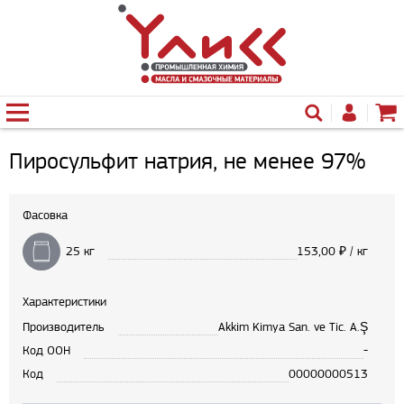
Пиросульфит натрия, не менее 97%
Фасовка
25 кг
153,00
₽ / кг
Характеристики
Производитель
Akkim Kimya San. ve Tic. A.Ş
Код ООН
-
Код
00000000513