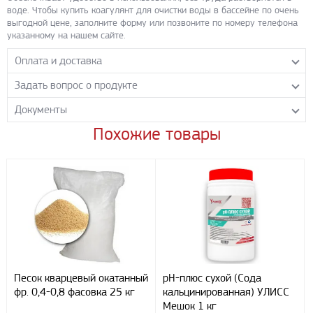
воде. Чтобы купить коагулянт для очистки воды в бассейне по очень
выгодной цене, заполните форму или позвоните по номеру телефона
указанному на нашем сайте.
Оплата и доставка
Задать вопрос о продукте
Самовывоз с нашего склада
Понедельник-пятница с 8.00-17.00 без перерыва
Документы
Задайте нашим менеджерам вопрос о данном продукте.
Транспортные компании
Все поля формы обязательны к заполнению.
Похожие товары
КОАГУЛЯНТ жидкий
- PDF 232.23 КБ
Бесплатная доставка до терминала ПЭК
Скачать
Доставка собственным транспортом компании ООО «УЛИСС»
По согласованию с клиентом.
Регионы доставки:
Северо-Кавказский федеральный округ
Южный федеральный округ
Способы оплаты
Наличными
Песок кварцевый окатанный
рН-плюс сухой (Сода
При получении груза
фр. 0,4-0,8 фасовка 25 кг
кальцинированная) УЛИСС
Безналичный расчет
Мешок 1 кг