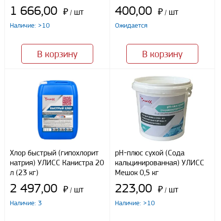
1 666,00
400,00
₽
шт
₽
шт
/
/
Я даю свое согласие ООО «Улисс» на обработку моих
Наличие: >10
Ожидается
персональных данных, в соответствии с федеральным законом от
27.07.2006 N152 ФЗ «О персональных данных», на условиях
целей, определенных
Политикой конфиденциальности
В корзину
В корзину
Отправить
Хлор быстрый (гипохлорит
рН-плюс сухой (Сода
натрия) УЛИСС Канистра 20
кальцинированная) УЛИСС
л (23 кг)
Мешок 0,5 кг
2 497,00
223,00
₽
шт
₽
шт
/
/
Наличие: 3
Наличие: >10