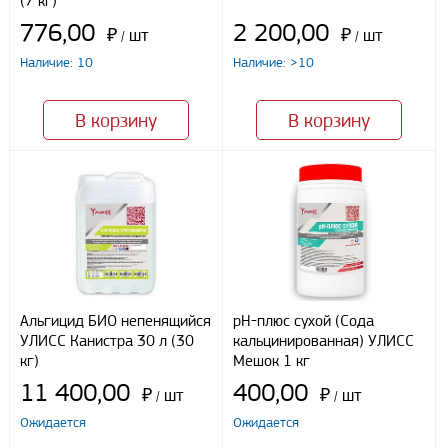
(7 кг)
776,00
2 200,00
₽
шт
₽
шт
/
/
Я даю свое согласие ООО «Улисс» на обработку моих
Наличие: 10
Наличие: >10
персональных данных, в соответствии с федеральным законом от
27.07.2006 N152 ФЗ «О персональных данных», на условиях
целей, определенных
Политикой конфиденциальности
В корзину
В корзину
Отправить
Альгицид БИО непенящийся
рН-плюс сухой (Сода
УЛИСС Канистра 30 л (30
кальцинированная) УЛИСС
кг)
Мешок 1 кг
11 400,00
400,00
₽
шт
₽
шт
/
/
Ожидается
Ожидается