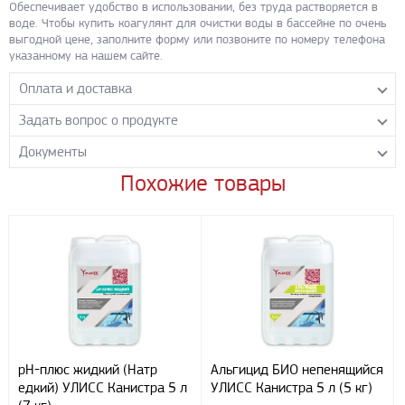
Обеспечивает удобство в использовании, без труда растворяется в
воде. Чтобы купить коагулянт для очистки воды в бассейне по очень
выгодной цене, заполните форму или позвоните по номеру телефона
указанному на нашем сайте.
Оплата и доставка
Задать вопрос о продукте
Самовывоз с нашего склада
Понедельник-пятница с 8.00-17.00 без перерыва
Документы
Задайте нашим менеджерам вопрос о данном продукте.
Транспортные компании
Все поля формы обязательны к заполнению.
Похожие товары
КОАГУЛЯНТ жидкий
- PDF 232.23 КБ
Бесплатная доставка до терминала ПЭК
Скачать
Доставка собственным транспортом компании ООО «УЛИСС»
По согласованию с клиентом.
Регионы доставки:
Северо-Кавказский федеральный округ
Южный федеральный округ
Способы оплаты
Наличными
рН-плюс жидкий (Натр
Альгицид БИО непенящийся
При получении груза
едкий) УЛИСС Канистра 5 л
УЛИСС Канистра 5 л (5 кг)
Безналичный расчет