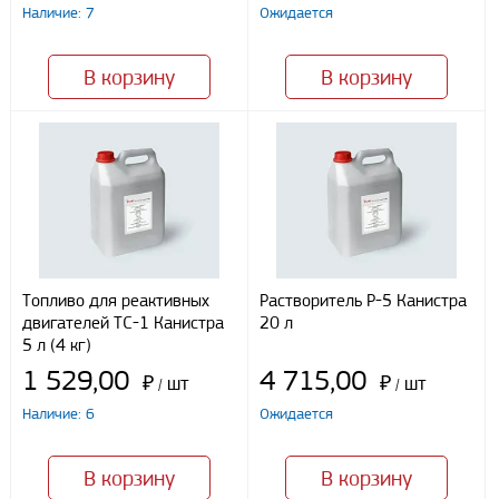
Я даю свое согласие ООО «Улисс» на обработку моих
Наличие: 7
Ожидается
персональных данных, в соответствии с федеральным законом от
27.07.2006 N152 ФЗ «О персональных данных», на условиях
целей, определенных
Политикой конфиденциальности
В корзину
В корзину
Отправить
Топливо для реактивных
Растворитель Р-5 Канистра
двигателей ТС-1 Канистра
20 л
5 л (4 кг)
1 529,00
4 715,00
₽
шт
₽
шт
/
/
Наличие: 6
Ожидается
В корзину
В корзину