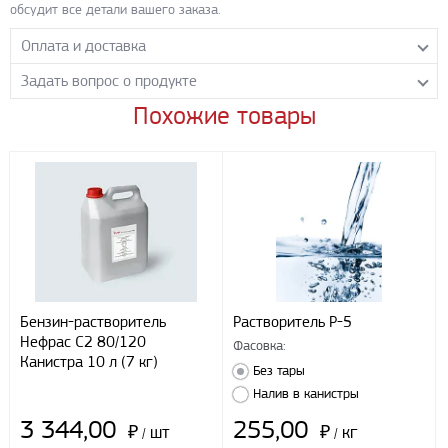
обсудит все детали вашего заказа.
Оплата и доставка
Задать вопрос о продукте
Самовывоз с нашего склада
Понедельник-пятница с 8.00-17.00 без перерыва
Похожие товары
Задайте нашим менеджерам вопрос о данном продукте.
Транспортные компании
Все поля формы обязательны к заполнению.
Бесплатная доставка до терминала ПЭК
Доставка собственным транспортом компании ООО «УЛИСС»
По согласованию с клиентом.
Регионы доставки:
Северо-Кавказский федеральный округ
Южный федеральный округ
Способы оплаты
Бензин-растворитель
Растворитель Р-5
Нефрас С2 80/120
Наличными
Фасовка:
Канистра 10 л (7 кг)
При получении груза
Без тары
Безналичный расчет
Налив в канистры
3 344,00
255,00
₽
шт
₽
кг
/
/