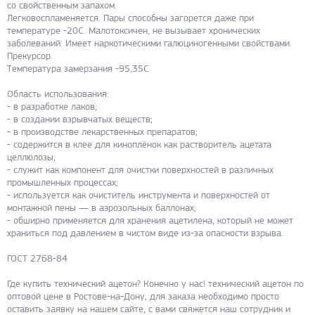
со свойственным запахом.
Легковоспламеняется. Пары способны загорется даже при
температуре -20С. Малотоксичен, не вызывает хронических
заболеваний. Имеет наркотическими галюциногенными свойствами.
Прекурсор.
Температура замерзания -95,35С
Область использования:
- в разработке лаков;
- в создании взрывчатых веществ;
- в производстве лекарственных препаратов;
- содержится в клее для киноплёнок как растворитель ацетата
целлюлозы;
- служит как компонент для очистки поверхностей в различных
промышленных процессах;
- используется как очиститель инструмента и поверхностей от
монтажной пены — в аэрозольных баллонах;
- обширно применяется для хранения ацетилена, который не может
храниться под давлением в чистом виде из-за опасности взрыва.
ГОСТ 2768-84
Где купить технический ацетон? Конечно у нас! технический ацетон по
оптовой цене в Ростове-на-Дону, для заказа необходимо просто
оставить заявку на нашем сайте, с вами свяжется наш сотрудник и